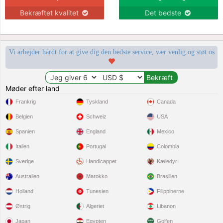
Bekræftet kvalitet
Det bedste
Vi arbejder hårdt for at give dig den bedste service, vær venlig og støt os
Møder efter land
Frankrig
Tyskland
Canada
Belgien
Schweiz
USA
Spanien
England
Mexico
Italien
Portugal
Colombia
Sverige
Handicappet
Kæledyr
Australien
Marokko
Brasilien
Holland
Tunesien
Filippinerne
Østrig
Algeriet
Libanon
Japan
Egypten
Golfen