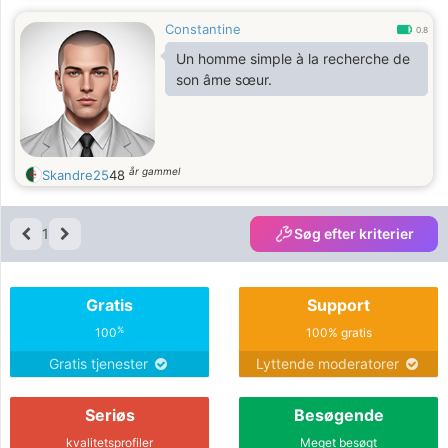
Constantine
0.8
Un homme simple à la recherche de
son âme sœur.
år gammel
Skandre25
48
1
Søg efter kriterier
Gratis
Support
%
100
100% gratis
Gratis tjenester
Lyttende moderatorer
Seriøs
Besøgende
kvalitetsprofiler
Meget besøgt