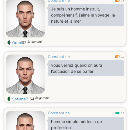
Constantine
0.6
Je suis un homme instruit,
compréhensif, j'aime le voyage, la
nature et la mer
år gammel
Oural
62
Constantine
0.6
vous verrez quand on aura
l'occasion de se parler
år gammel
Sofiane71
54
Constantine
0.9
homme simple médecin de
profession