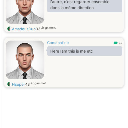
l'autre, c'est regarder ensemble
dans la même direction
år gammel
AmadeusDuo
33
Constantine
0.9
Here Iam this is me etc
år gammel
Hsuper
43