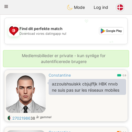
Tunisia Dating
Toggle
Mode
Log ind
navigation
💖
Find dit perfekte match
💖
Download vores datingapp nu!
💕
💕
Medlemsbilleder er private - kun synlige for
autentificerede brugere
Constantine
0.9
azzoulshsuiskk cbjujffjk HBK nnxb
ne suis pas sur les réseaux mobiles
år gammel
27021986
38