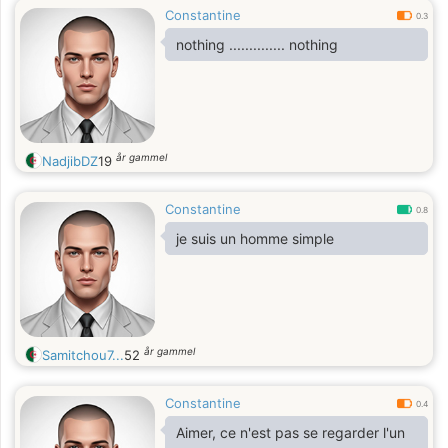
Constantine
0.3
nothing .............. nothing
år gammel
NadjibDZ
19
Constantine
0.8
je suis un homme simple
år gammel
Samitchou7...
52
Constantine
0.4
Aimer, ce n'est pas se regarder l'un