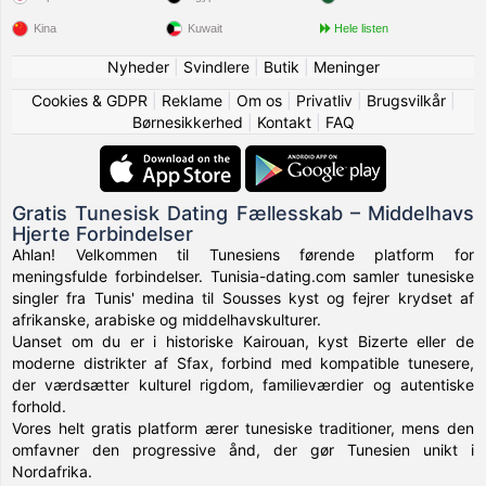
Kina
Kuwait
Hele listen
Nyheder
|
Svindlere
|
Butik
|
Meninger
Cookies & GDPR
|
Reklame
|
Om os
|
Privatliv
|
Brugsvilkår
|
Børnesikkerhed
|
Kontakt
|
FAQ
Gratis Tunesisk Dating Fællesskab – Middelhavs
Hjerte Forbindelser
Ahlan! Velkommen til Tunesiens førende platform for
meningsfulde forbindelser. Tunisia-dating.com samler tunesiske
singler fra Tunis' medina til Sousses kyst og fejrer krydset af
afrikanske, arabiske og middelhavskulturer.
Uanset om du er i historiske Kairouan, kyst Bizerte eller de
moderne distrikter af Sfax, forbind med kompatible tunesere,
der værdsætter kulturel rigdom, familieværdier og autentiske
forhold.
Vores helt gratis platform ærer tunesiske traditioner, mens den
omfavner den progressive ånd, der gør Tunesien unikt i
Nordafrika.