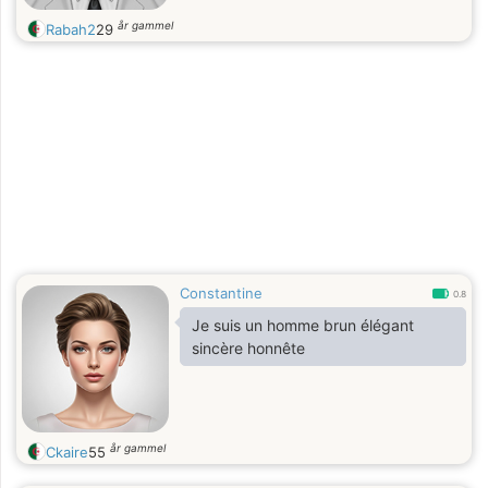
år gammel
Rabah2
29
Constantine
0.8
Je suis un homme brun élégant
sincère honnête
år gammel
Ckaire
55