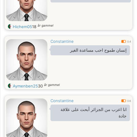
år gammel
Hichem05
18
Constantine
0.4
إنسان طموح احب مساعدة الغير
år gammel
Aymenben25
30
Constantine
0.6
انا اعزب من الجزائر أبحث على علاقة
جادة