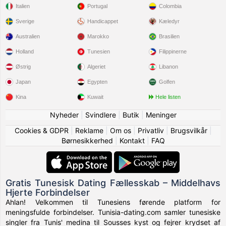
Italien
Portugal
Colombia
Sverige
Handicappet
Kæledyr
Australien
Marokko
Brasilien
Holland
Tunesien
Filippinerne
Østrig
Algeriet
Libanon
Japan
Egypten
Golfen
Kina
Kuwait
Hele listen
Nyheder
|
Svindlere
|
Butik
|
Meninger
Cookies & GDPR
|
Reklame
|
Om os
|
Privatliv
|
Brugsvilkår
|
Børnesikkerhed
|
Kontakt
|
FAQ
Gratis Tunesisk Dating Fællesskab – Middelhavs
Hjerte Forbindelser
Ahlan! Velkommen til Tunesiens førende platform for
meningsfulde forbindelser. Tunisia-dating.com samler tunesiske
singler fra Tunis' medina til Sousses kyst og fejrer krydset af