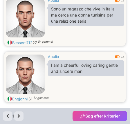
Apulia
0.3
Sono un ragazzo che vive in italia
ma cerca una donna tunisina per
una relazione seria
år gammel
Bessem712
27
Apulia
0.4
I am a cheerful loving caring gentle
and sincere man
år gammel
Engjohn1
61
1
Søg efter kriterier