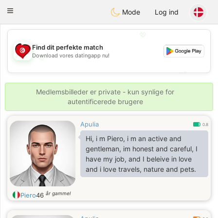
Tunisia Dating
Toggle
Mode
Log ind
navigation
💖
Find dit perfekte match
Download vores datingapp nu!
💖
💕
💕
Medlemsbilleder er private - kun synlige for
autentificerede brugere
Apulia
0.8
Hi, i m Piero, i m an active and
gentleman, im honest and careful, I
have my job, and I beleive in love
and i love travels, nature and pets.
år gammel
Piero
46