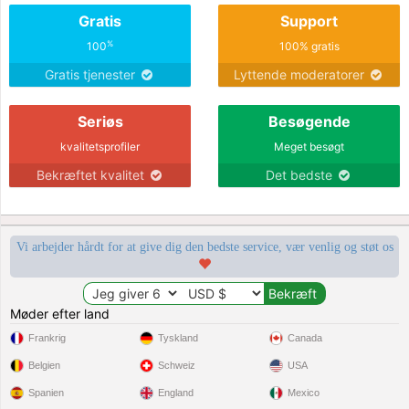
Gratis
Support
%
100
100% gratis
Gratis tjenester
Lyttende moderatorer
Seriøs
Besøgende
kvalitetsprofiler
Meget besøgt
Bekræftet kvalitet
Det bedste
Vi arbejder hårdt for at give dig den bedste service, vær venlig og støt os
Møder efter land
Frankrig
Tyskland
Canada
Belgien
Schweiz
USA
Spanien
England
Mexico