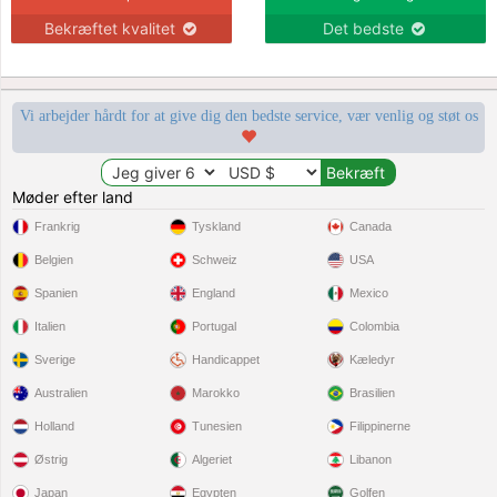
Bekræftet kvalitet
Det bedste
Vi arbejder hårdt for at give dig den bedste service, vær venlig og støt os
Møder efter land
Frankrig
Tyskland
Canada
Belgien
Schweiz
USA
Spanien
England
Mexico
Italien
Portugal
Colombia
Sverige
Handicappet
Kæledyr
Australien
Marokko
Brasilien
Holland
Tunesien
Filippinerne
Østrig
Algeriet
Libanon
Japan
Egypten
Golfen