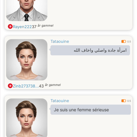
år gammel
Rayen222
37
Tataouine
0.5
امرأة جادة واصلي واخاف الله
år gammel
Zinb273738...
43
Tataouine
0.5
Je suis une femme sérieuse