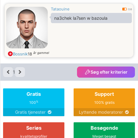
Tataouine
0.6
na3chek la7sen w bazoula
år gammel
Bossnik
18
1
Søg efter kriterier
Gratis
Support
%
100
100% gratis
Gratis tjenester
Lyttende moderatorer
Seriøs
Besøgende
kvalitetsprofiler
Meget besøgt