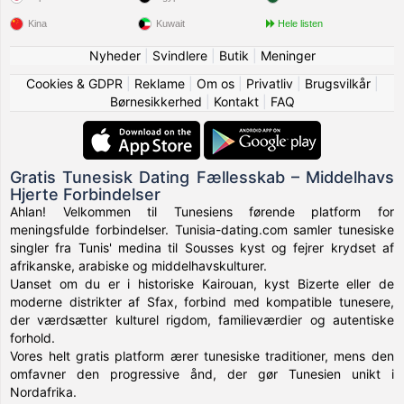
Kina
Kuwait
Hele listen
Nyheder
|
Svindlere
|
Butik
|
Meninger
Cookies & GDPR
|
Reklame
|
Om os
|
Privatliv
|
Brugsvilkår
|
Børnesikkerhed
|
Kontakt
|
FAQ
Gratis Tunesisk Dating Fællesskab – Middelhavs
Hjerte Forbindelser
Ahlan! Velkommen til Tunesiens førende platform for
meningsfulde forbindelser. Tunisia-dating.com samler tunesiske
singler fra Tunis' medina til Sousses kyst og fejrer krydset af
afrikanske, arabiske og middelhavskulturer.
Uanset om du er i historiske Kairouan, kyst Bizerte eller de
moderne distrikter af Sfax, forbind med kompatible tunesere,
der værdsætter kulturel rigdom, familieværdier og autentiske
forhold.
Vores helt gratis platform ærer tunesiske traditioner, mens den
omfavner den progressive ånd, der gør Tunesien unikt i
Nordafrika.