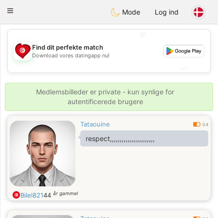
Tunisia Dating
Toggle
Mode
Log ind
navigation
💖
Find dit perfekte match
💖
Download vores datingapp nu!
💕
💕
Medlemsbilleder er private - kun synlige for
autentificerede brugere
Tataouine
0.4
respect,,,,,,,,,,,,,,,,,,,,,,,
år gammel
Bilel821
44