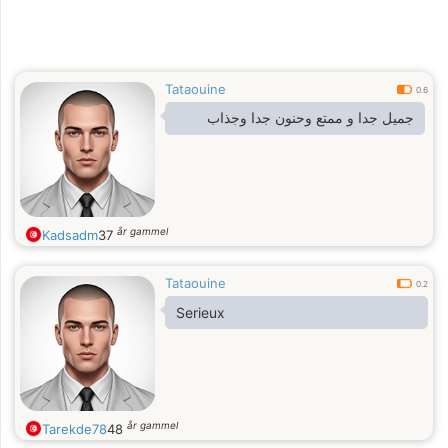
Tataouine
0.6
جميل جدا و ممتع وحنون جدا وجذاب
år gammel
Kadsadm
37
Tataouine
0.2
Serieux
år gammel
Tarekde78
48