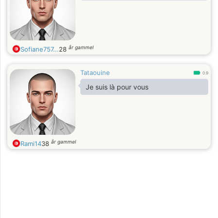
år gammel
Sofiane757...
28
Tataouine
0.9
Je suis là pour vous
år gammel
Rami14
38