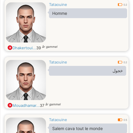
Tataouine
0.2
Homme
år gammel
Dhakertoui...
39
Tataouine
0.2
خجول
år gammel
Mouadhamar...
37
Tataouine
0.5
Salem cava tout le monde