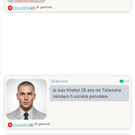
år gammel
Zinb3200
43
Tataouine
0.7
je suis Khaled 28 ans de Tataouine
nkhdem fi société pétrolière
år gammel
Jouiniho
30