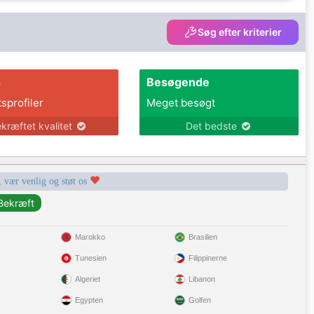
Søg efter kriterier
s
Besøgende
tsprofiler
Meget besøgt
kræftet kvalitet
Det bedste
, vær venlig og støt os
Marokko
Brasilien
Tunesien
Filippinerne
Algeriet
Libanon
Egypten
Golfen