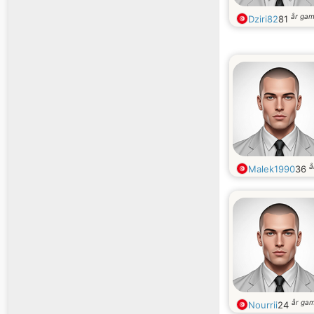
år ga
Dziri82
81
å
Malek1990
36
år ga
Nourrii
24