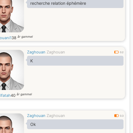
recherche relation éphémère
år gammel
ouani1
38
Zaghouan
Zaghouan
0.2
K
år gammel
lfatah
40
Zaghouan
Zaghouan
0.3
Ok