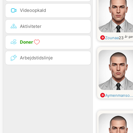
Videoopkald
Aktiviteter
år g
Zounaa
23
Doner
Arbejdstidslinje
Aymenmanso..