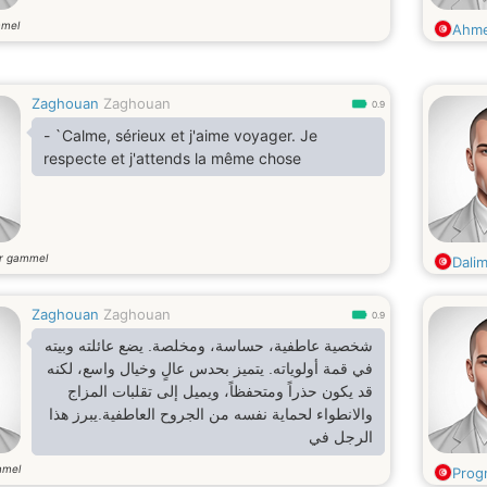
mmel
Ahme
Zaghouan
Zaghouan
0.9
- `Calme, sérieux et j'aime voyager. Je
respecte et j'attends la même chose
r gammel
Dali
Zaghouan
Zaghouan
0.9
شخصية عاطفية، حساسة، ومخلصة. يضع عائلته وبيته
في قمة أولوياته. يتميز بحدس عالٍ وخيال واسع، لكنه
قد يكون حذراً ومتحفظاً، ويميل إلى تقلبات المزاج
والانطواء لحماية نفسه من الجروح العاطفية.يبرز هذا
الرجل في
mmel
Prog