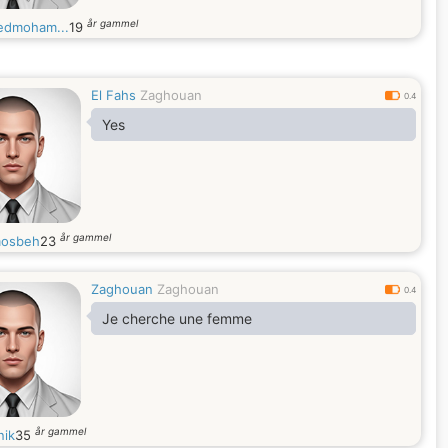
år gammel
dmoham...
19
El Fahs
Zaghouan
0.4
Yes
år gammel
mosbeh
23
Zaghouan
Zaghouan
0.4
Je cherche une femme
år gammel
nik
35