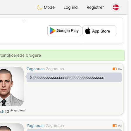
Mode
Log ind
Registrer
💖
💕
utentificerede brugere
Zaghouan
Zaghouan
0.4
Ssssssssssssssssssssssssssssssssssss
år gammel
mch
23
Zaghouan
Zaghouan
0.3