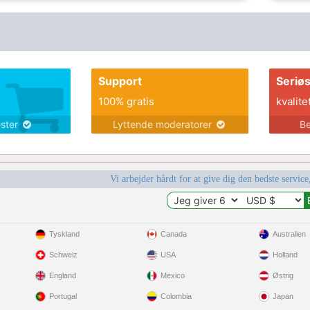
Support
Seriø
100% gratis
kvalite
ester
Lyttende moderatorer
Be
Vi arbejder hårdt for at give dig den bedste service
Tyskland
Canada
Australien
Schweiz
USA
Holland
England
Mexico
Østrig
Portugal
Colombia
Japan