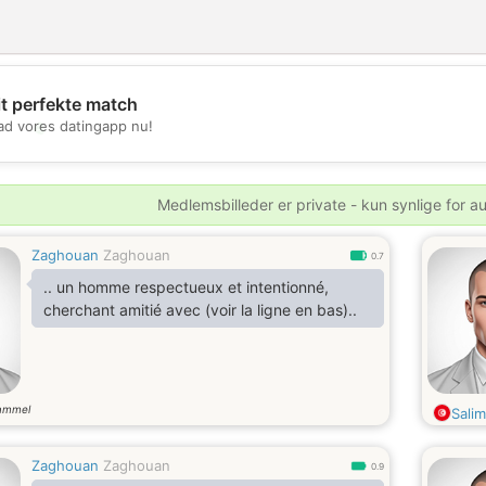
it perfekte match
💖
d vores datingapp nu!
💕
Medlemsbilleder er private - kun synlige for a
Zaghouan
Zaghouan
0.7
.. un homme respectueux et intentionné,
cherchant amitié avec (voir la ligne en bas)..
ammel
Sali
Zaghouan
Zaghouan
0.9