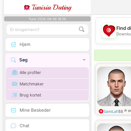
Tunisia Dating
Tunis 2026-08-06 18:26
Find d
Downloa
Hjem
Søg
Alle profiler
Matchmaker
Brug kortet
Mine Beskeder
år g
SamiLafi
55
Chat