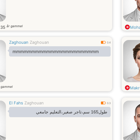
år gammel
.
35
Moha
Zaghouan
Zaghouan
0.4
mmmmmmmmmmmmmmmmmmmmmmm
r gammel
Makr
El Fahs
Zaghouan
0.3
طول165 سم،تاجر صغير،التعليم جامعي