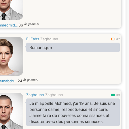
år gammel
medmid...
36
El Fahs
Zaghouan
0.2
Romantique
år gammel
emabdo...
24
Zaghouan
Zaghouan
0.9
Je m'appelle Mohmed, j'ai 19 ans. Je suis une
personne calme, respectueuse et sincère.
J'aime faire de nouvelles connaissances et
discuter avec des personnes sérieuses.