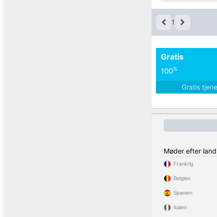
1
Gratis
%
100
Gratis tjen
Møder efter land
Frankrig
Belgien
Spanien
Italien