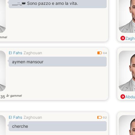
___::_👑 Sono pazzo e amo la vita.
ammel
Zagh
El Fahs
Zaghouan
0.4
aymen mansour
år gammel
.
35
Abdu
El Fahs
Zaghouan
0.2
cherche