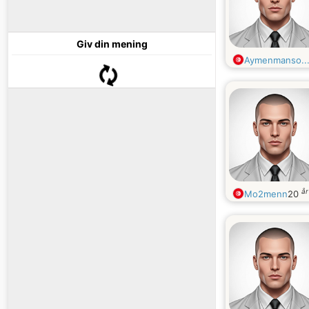
Giv din mening
Aymenmanso..
å
Mo2menn
20