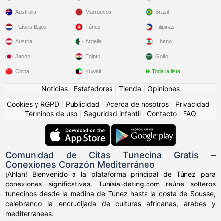
Australia
Marruecos
Brasil
Países Bajos
Túnez
Filipinas
Austria
Argelia
Líbano
Japón
Egipto
Golfo
China
Kuwait
Toda la lista
Noticias
|
Estafadores
|
Tienda
|
Opiniones
Cookies y RGPD
|
Publicidad
|
Acerca de nosotros
|
Privacidad
|
Términos de uso
|
Seguridad infantil
|
Contacto
|
FAQ
Comunidad de Citas Tunecina Gratis –
Conexiones Corazón Mediterráneo
¡Ahlan! Bienvenido a la plataforma principal de Túnez para
conexiones significativas. Tunisia-dating.com reúne solteros
tunecinos desde la medina de Túnez hasta la costa de Sousse,
celebrando la encrucijada de culturas africanas, árabes y
mediterráneas.