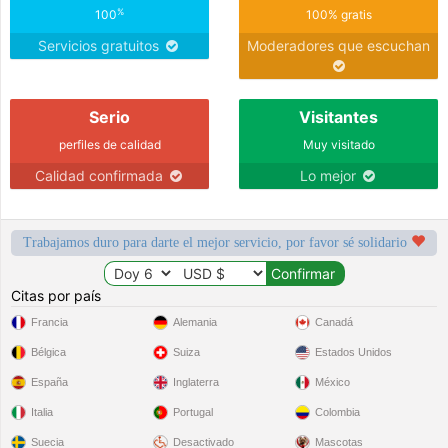
%
100
100% gratis
Servicios gratuitos
Moderadores que escuchan
Serio
Visitantes
perfiles de calidad
Muy visitado
Calidad confirmada
Lo mejor
Trabajamos duro para darte el mejor servicio, por favor sé solidario
Citas por país
Francia
Alemania
Canadá
Bélgica
Suiza
Estados Unidos
España
Inglaterra
México
Italia
Portugal
Colombia
Suecia
Desactivado
Mascotas