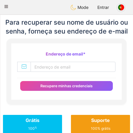
Tunisia Dating
Toggle
Mode
Entrar
navigation
Para recuperar seu nome de usuário ou
senha, forneça seu endereço de e-mail
Endereço de email
*
Recupere minhas credenciais
Grátis
Suporte
%
100
100% grátis