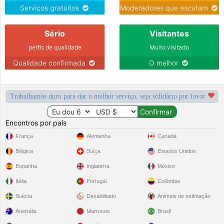
Serviços gratuitos
Moderadores que escutam
Sério
Visitantes
perfis de qualidade
Muito visitado
Qualidade confirmada
O melhor
Trabalhamos duro para dar o melhor serviço, seja solidário por favor
Encontros por país
França
Alemanha
Canadá
Bélgica
Suíça
Estados Unidos
Espanha
Inglaterra
México
Itália
Portugal
Colômbia
Suécia
Desabilitado
Animais de estimação
Austrália
Marrocos
Brasil