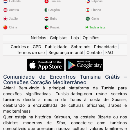
Holanda
Tunísia
Filipinas
Áustria
Argélia
Líbano
Japão
Egito
Golfo
China
Kuwait
Toda a lista
Notícias
|
Golpistas
|
Loja
|
Opiniões
Cookies e LGPD
|
Publicidade
|
Sobre nós
|
Privacidade
|
Termos de uso
|
Segurança infantil
|
Contato
|
FAQ
Comunidade de Encontros Tunisina Grátis –
Conexões Coração Mediterrâneo
Ahlan! Bem-vindo à principal plataforma da Tunísia para
conexões significativas. Tunisia-dating.com reúne solteiros
tunisinos desde a medina de Tunes à costa de Sousse,
celebrando a encruzilhada de culturas africanas, árabes e
mediterrâneas.
Quer esteja na histórica Kairouan, na costeira Bizerte ou nos
distritos modernos de Sfax, conecte-se com tunisinos
compatíveis que apreciam riqueza cultural, valores familiares e