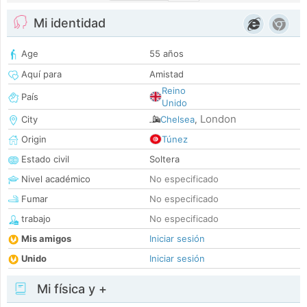
Mi identidad
Age
55 años
Aquí para
Amistad
Reino
País
Unido
London
City
Chelsea
,
Origin
Túnez
Estado civil
Soltera
Nivel académico
No especificado
Fumar
No especificado
trabajo
No especificado
Mis amigos
Iniciar sesión
Unido
Iniciar sesión
Mi física y +