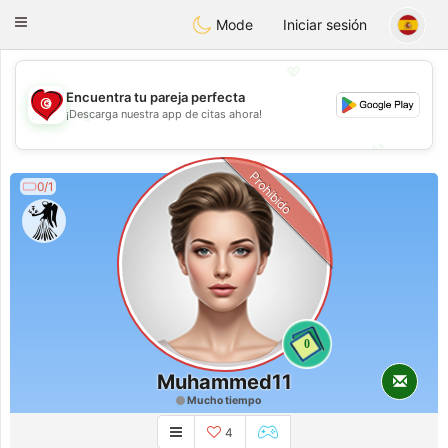
Tunisia Dating
Toggle
Mode
Iniciar sesión
navigation
💖
Encuentra tu pareja perfecta
💖
¡Descarga nuestra app de citas ahora!
💕
💕
Prohibido
0/1
0
Muhammed11
Mucho tiempo
4