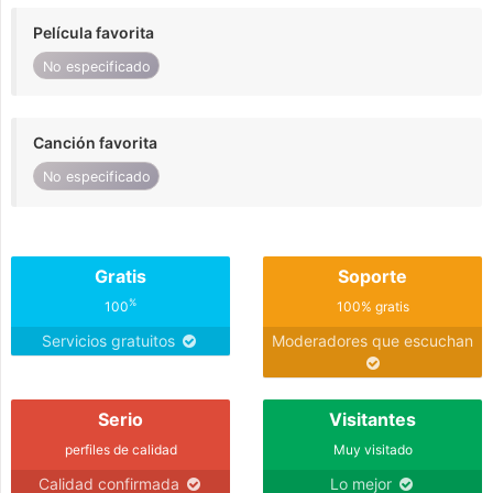
Película favorita
No especificado
Canción favorita
No especificado
Gratis
Soporte
%
100
100% gratis
Servicios gratuitos
Moderadores que escuchan
Serio
Visitantes
perfiles de calidad
Muy visitado
Calidad confirmada
Lo mejor