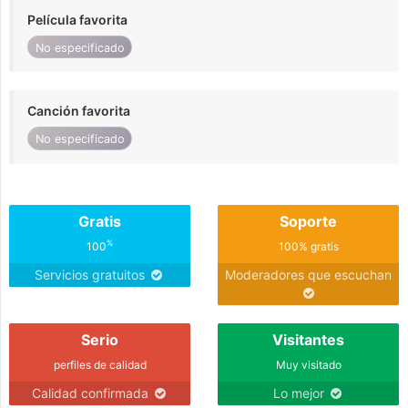
Película favorita
No especificado
Canción favorita
No especificado
Gratis
Soporte
%
100
100% gratis
Servicios gratuitos
Moderadores que escuchan
Serio
Visitantes
perfiles de calidad
Muy visitado
Calidad confirmada
Lo mejor