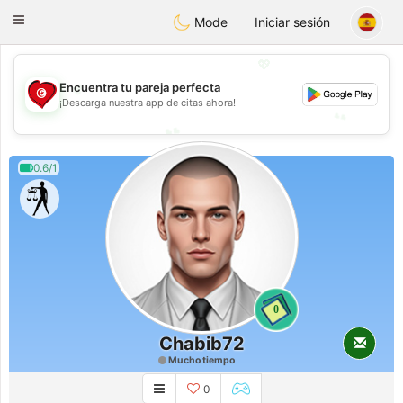
Tunisia Dating
Toggle
Mode
Iniciar sesión
navigation
💖
💖
Encuentra tu pareja perfecta
¡Descarga nuestra app de citas ahora!
💕
💕
0.6/1
0
Chabib72
Mucho tiempo
0