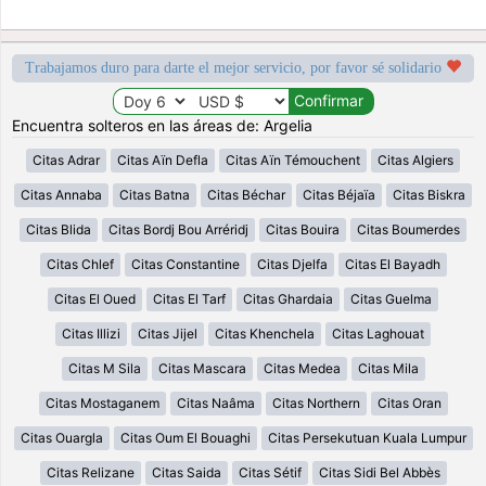
Trabajamos duro para darte el mejor servicio, por favor sé solidario
Encuentra solteros en las áreas de: Argelia
Citas Adrar
Citas Aïn Defla
Citas Aïn Témouchent
Citas Algiers
Citas Annaba
Citas Batna
Citas Béchar
Citas Béjaïa
Citas Biskra
Citas Blida
Citas Bordj Bou Arréridj
Citas Bouira
Citas Boumerdes
Citas Chlef
Citas Constantine
Citas Djelfa
Citas El Bayadh
Citas El Oued
Citas El Tarf
Citas Ghardaia
Citas Guelma
Citas Illizi
Citas Jijel
Citas Khenchela
Citas Laghouat
Citas M Sila
Citas Mascara
Citas Medea
Citas Mila
Citas Mostaganem
Citas Naâma
Citas Northern
Citas Oran
Citas Ouargla
Citas Oum El Bouaghi
Citas Persekutuan Kuala Lumpur
Citas Relizane
Citas Saida
Citas Sétif
Citas Sidi Bel Abbès