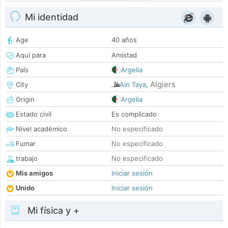
Mi identidad
Age
40 años
Aquí para
Amistad
País
Argelia
Algiers
City
Ain Taya
,
Origin
Argelia
Estado civil
Es complicado
Nivel académico
No especificado
Fumar
No especificado
trabajo
No especificado
Mis amigos
Iniciar sesión
Unido
Iniciar sesión
Mi física y +