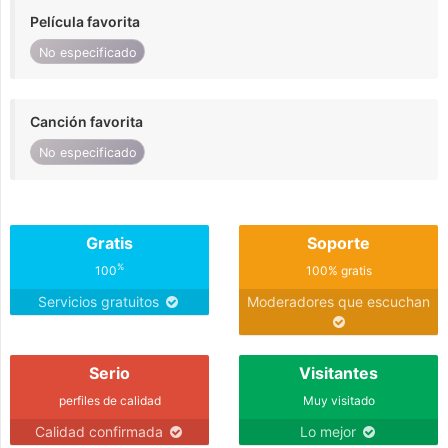
Película favorita
No especificado
Canción favorita
No especificado
Gratis
Soporte
%
100
100% gratis
Servicios gratuitos
Moderadores que escuchan
Serio
Visitantes
perfiles de calidad
Muy visitado
Calidad confirmada
Lo mejor