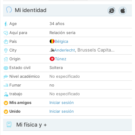
Mi identidad
Age
34 años
Aquí para
Relación seria
País
Bélgica
Brussels Capita...
City
Anderlecht
,
Origin
Túnez
Estado civil
Soltera
Nivel académico
No especificado
Fumar
no
trabajo
No especificado
Mis amigos
Iniciar sesión
Unido
Iniciar sesión
Mi física y +