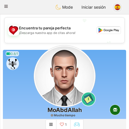
Tunisia Dating
Toggle
Mode
Iniciar sesión
navigation
💖
Encuentra tu pareja perfecta
💖
¡Descarga nuestra app de citas ahora!
💕
💕
0.8/1
1
MoAbdAllah
Mucho tiempo
1