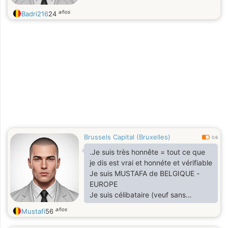
años
Badri216
24
Brussels Capital (Bruxelles)
0.6
.Je suis très honnête = tout ce que
je dis est vrai et honnéte et vérifiable
Je suis MUSTAFA de BELGIQUE -
EUROPE
Je suis célibataire (veuf sans
enfants) et je vis seul
años
Mustafi
56
à BRUXELLES-BELGIQUE -EUROPE
MUSTAFA = HONNÊTE + FIABLE +