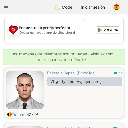
Tunisia Dating
Toggle
Mode
Iniciar sesión
navigation
💖
Encuentra tu pareja perfecta
💖
¡Descarga nuestra app de citas ahora!
💕
💕
Las imágenes de miembros son privadas - visibles solo
para usuarios autenticados
Brussels Capital (Bruxelles)
0.9
Vffg cfyi chirf vvji qerjn noij
años
Tunhard
47