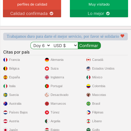
perfiles de calidad
Muy visitado
Calidad confirmada
Lo mejor
Trabajamos duro para darte el mejor servicio, por favor sé solidario
Citas por país
Francia
Alemania
Canadá
Bélgica
Suiza
Estados Unidos
España
Inglaterra
México
Italia
Portugal
Colombia
Suecia
Desactivado
Mascotas
Australia
Marruecos
Brasil
Países Bajos
Túnez
Filipinas
Austria
Argelia
Líbano
Japón
Egipto
Golfo