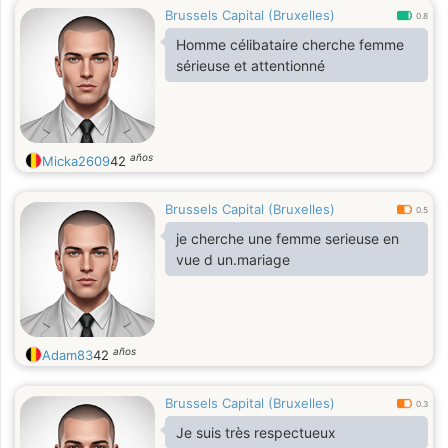
Brussels Capital (Bruxelles)
BIEN ÉDUQUÉ
0.8
+ TRÈS DOUX + SPORT + très
Homme célibataire cherche femme
respectueux .
sérieuse et attentionné
Je ne fume pas et je ne bois pas
d'alcool
Je n'ai pas de mauvaises habitudes
Je fais du sport tous les jours et 99%
años
Micka2609
42
des gens me donnent 40 ans
MUSTAFA = INGENIEUR +
ECONOMISTE + SCIENCES
Brussels Capital (Bruxelles)
0.5
POLITIQUES
je cherche une femme serieuse en
vue d un.mariage
.
años
Adam83
42
Brussels Capital (Bruxelles)
0.3
Je suis très respectueux