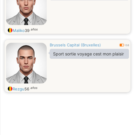
años
Maliko
39
Brussels Capital (Bruxelles)
0.6
Sport sortie voyage cest mon plaisir
años
Rezgu
56