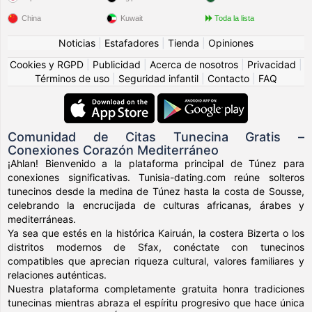
China
Kuwait
Toda la lista
Noticias
|
Estafadores
|
Tienda
|
Opiniones
Cookies y RGPD
|
Publicidad
|
Acerca de nosotros
|
Privacidad
|
Términos de uso
|
Seguridad infantil
|
Contacto
|
FAQ
Comunidad de Citas Tunecina Gratis –
Conexiones Corazón Mediterráneo
¡Ahlan! Bienvenido a la plataforma principal de Túnez para
conexiones significativas. Tunisia-dating.com reúne solteros
tunecinos desde la medina de Túnez hasta la costa de Sousse,
celebrando la encrucijada de culturas africanas, árabes y
mediterráneas.
Ya sea que estés en la histórica Kairuán, la costera Bizerta o los
distritos modernos de Sfax, conéctate con tunecinos
compatibles que aprecian riqueza cultural, valores familiares y
relaciones auténticas.
Nuestra plataforma completamente gratuita honra tradiciones
tunecinas mientras abraza el espíritu progresivo que hace única