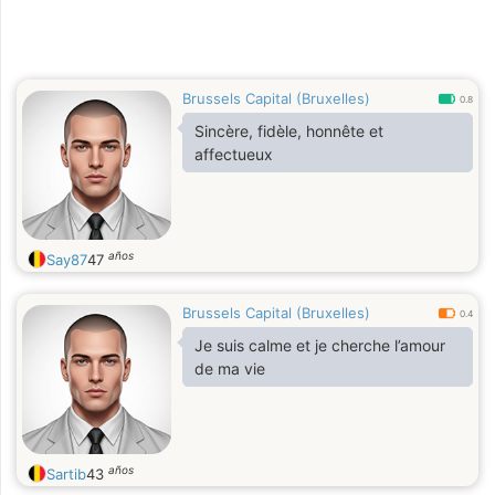
Brussels Capital (Bruxelles)
0.8
Sincère, fidèle, honnête et
affectueux
años
Say87
47
Brussels Capital (Bruxelles)
0.4
Je suis calme et je cherche l’amour
de ma vie
años
Sartib
43