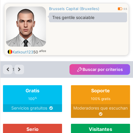
Brussels Capital (Bruxelles)
0.5
Tres gentile socaiable
años
Katkout123
50
1
Buscar por criterios
Gratis
Soporte
%
100
100% gratis
Servicios gratuitos
Moderadores que escuchan
Serio
Visitantes