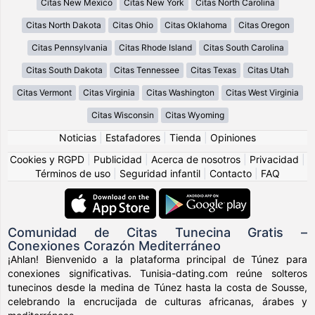
Citas New Mexico
Citas New York
Citas North Carolina
Citas North Dakota
Citas Ohio
Citas Oklahoma
Citas Oregon
Citas Pennsylvania
Citas Rhode Island
Citas South Carolina
Citas South Dakota
Citas Tennessee
Citas Texas
Citas Utah
Citas Vermont
Citas Virginia
Citas Washington
Citas West Virginia
Citas Wisconsin
Citas Wyoming
Noticias
|
Estafadores
|
Tienda
|
Opiniones
Cookies y RGPD
|
Publicidad
|
Acerca de nosotros
|
Privacidad
|
Términos de uso
|
Seguridad infantil
|
Contacto
|
FAQ
Comunidad de Citas Tunecina Gratis –
Conexiones Corazón Mediterráneo
¡Ahlan! Bienvenido a la plataforma principal de Túnez para
conexiones significativas. Tunisia-dating.com reúne solteros
tunecinos desde la medina de Túnez hasta la costa de Sousse,
celebrando la encrucijada de culturas africanas, árabes y