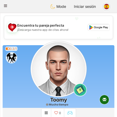
Tunisia Dating
Toggle
Mode
Iniciar sesión
navigation
💖
Encuentra tu pareja perfecta
💖
¡Descarga nuestra app de citas ahora!
💕
💕
0.3/1
0
Toomy
Mucho tiempo
0