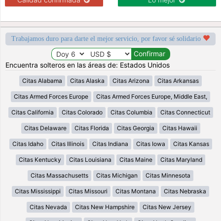
Trabajamos duro para darte el mejor servicio, por favor sé solidario
Encuentra solteros en las áreas de: Estados Unidos
Citas Alabama
Citas Alaska
Citas Arizona
Citas Arkansas
Citas Armed Forces Europe
Citas Armed Forces Europe, Middle East,
Citas California
Citas Colorado
Citas Columbia
Citas Connecticut
Citas Delaware
Citas Florida
Citas Georgia
Citas Hawaii
Citas Idaho
Citas Illinois
Citas Indiana
Citas Iowa
Citas Kansas
Citas Kentucky
Citas Louisiana
Citas Maine
Citas Maryland
Citas Massachusetts
Citas Michigan
Citas Minnesota
Citas Mississippi
Citas Missouri
Citas Montana
Citas Nebraska
Citas Nevada
Citas New Hampshire
Citas New Jersey