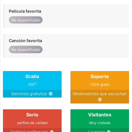
Película favorita
No especificado
Canción favorita
No especificado
Gratis
Soporte
%
100
100% gratis
Servicios gratuitos
Moderadores que escuchan
Serio
Visitantes
perfiles de calidad
Muy visitado
Calidad confirmada
Lo mejor