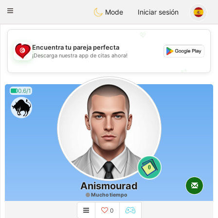
Tunisia Dating
Toggle
Mode
Iniciar sesión
navigation
💖
Encuentra tu pareja perfecta
💖
¡Descarga nuestra app de citas ahora!
💕
💕
0.6/1
0
Anismourad
Mucho tiempo
0