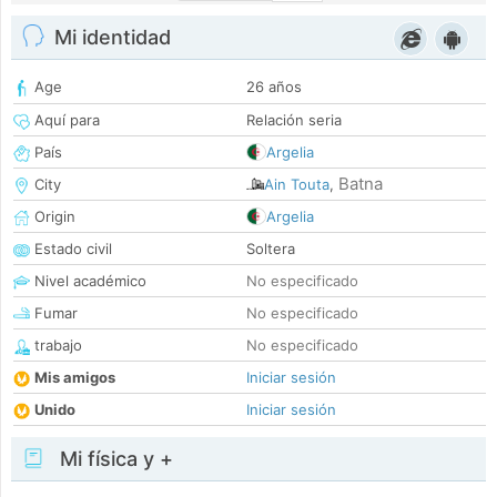
Mi identidad
Age
26 años
Aquí para
Relación seria
País
Argelia
Batna
City
Ain Touta
,
Origin
Argelia
Estado civil
Soltera
Nivel académico
No especificado
Fumar
No especificado
trabajo
No especificado
Mis amigos
Iniciar sesión
Unido
Iniciar sesión
Mi física y +