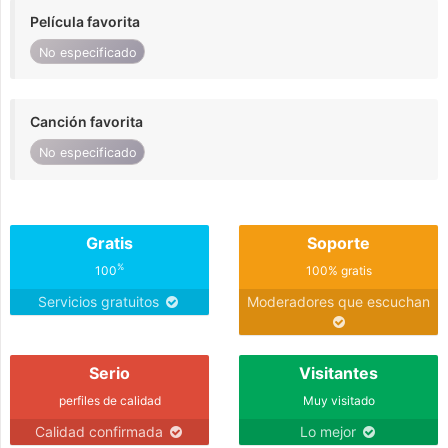
Película favorita
No especificado
Canción favorita
No especificado
Gratis
Soporte
%
100
100% gratis
Servicios gratuitos
Moderadores que escuchan
Serio
Visitantes
perfiles de calidad
Muy visitado
Calidad confirmada
Lo mejor