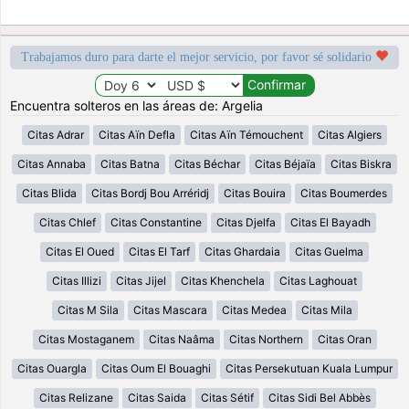
Trabajamos duro para darte el mejor servicio, por favor sé solidario
Encuentra solteros en las áreas de: Argelia
Citas Adrar
Citas Aïn Defla
Citas Aïn Témouchent
Citas Algiers
Citas Annaba
Citas Batna
Citas Béchar
Citas Béjaïa
Citas Biskra
Citas Blida
Citas Bordj Bou Arréridj
Citas Bouira
Citas Boumerdes
Citas Chlef
Citas Constantine
Citas Djelfa
Citas El Bayadh
Citas El Oued
Citas El Tarf
Citas Ghardaia
Citas Guelma
Citas Illizi
Citas Jijel
Citas Khenchela
Citas Laghouat
Citas M Sila
Citas Mascara
Citas Medea
Citas Mila
Citas Mostaganem
Citas Naâma
Citas Northern
Citas Oran
Citas Ouargla
Citas Oum El Bouaghi
Citas Persekutuan Kuala Lumpur
Citas Relizane
Citas Saida
Citas Sétif
Citas Sidi Bel Abbès