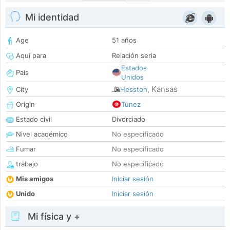
Mi identidad
Age
51 años
Aquí para
Relación seria
Estados
País
Unidos
Kansas
City
Hesston
,
Origin
Túnez
Estado civil
Divorciado
Nivel académico
No especificado
Fumar
No especificado
trabajo
No especificado
Mis amigos
Iniciar sesión
Unido
Iniciar sesión
Mi física y +