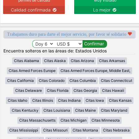
perfiles de calidad
Muy visitado
Calidad confirmada
Lo mejor
Trabajamos duro para darte el mejor servicio, por favor sé solidario
Encuentra solteros en las áreas de: Estados Unidos
Citas Alabama
Citas Alaska
Citas Arizona
Citas Arkansas
Citas Armed Forces Europe
Citas Armed Forces Europe, Middle East,
Citas California
Citas Colorado
Citas Columbia
Citas Connecticut
Citas Delaware
Citas Florida
Citas Georgia
Citas Hawaii
Citas Idaho
Citas Illinois
Citas Indiana
Citas Iowa
Citas Kansas
Citas Kentucky
Citas Louisiana
Citas Maine
Citas Maryland
Citas Massachusetts
Citas Michigan
Citas Minnesota
Citas Mississippi
Citas Missouri
Citas Montana
Citas Nebraska