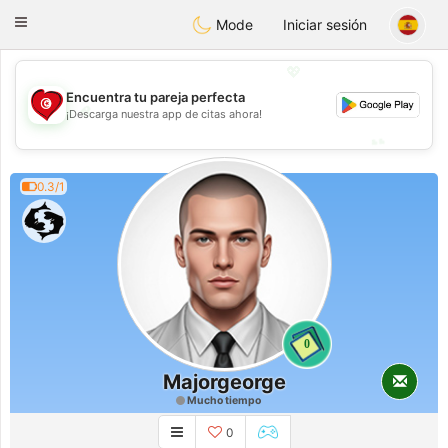
Tunisia Dating
Toggle
Mode
Iniciar sesión
navigation
💖
Encuentra tu pareja perfecta
💖
¡Descarga nuestra app de citas ahora!
💕
💕
0.3/1
0
Majorgeorge
Mucho tiempo
0