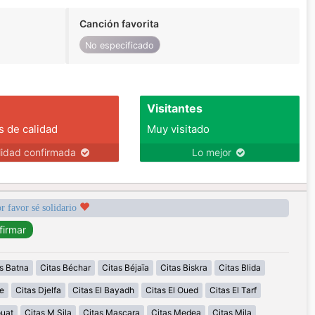
Canción favorita
No especificado
Visitantes
s de calidad
Muy visitado
lidad confirmada
Lo mejor
r favor sé solidario
s Batna
Citas Béchar
Citas Béjaïa
Citas Biskra
Citas Blida
e
Citas Djelfa
Citas El Bayadh
Citas El Oued
Citas El Tarf
ouat
Citas M Sila
Citas Mascara
Citas Medea
Citas Mila