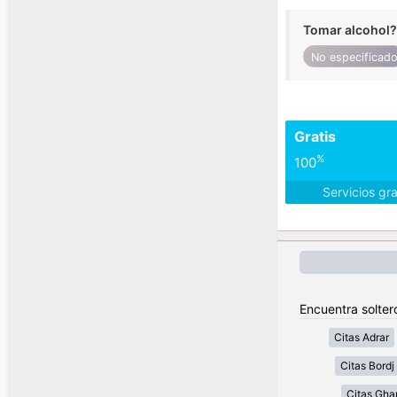
Tomar alcohol?
No especificad
Gratis
%
100
Servicios gr
Encuentra soltero
Citas Adrar
Citas Bordj 
Citas Gha