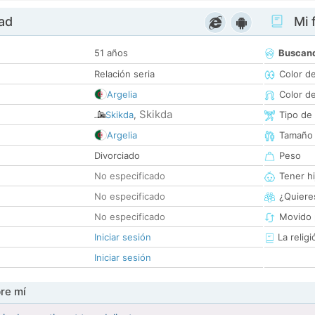
dad
Mi f
51 años
Buscan
Relación seria
Color d
Argelia
Color d
Skikda
Skikda
,
Tipo de
Argelia
Tamaño
Divorciado
Peso
No especificado
Tener hi
No especificado
¿Quieres
No especificado
Movido 
Iniciar sesión
La religi
Iniciar sesión
re mí