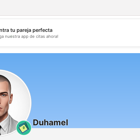
tra tu pareja perfecta
💖
ga nuestra app de citas ahora!
💕
Duhamel
0