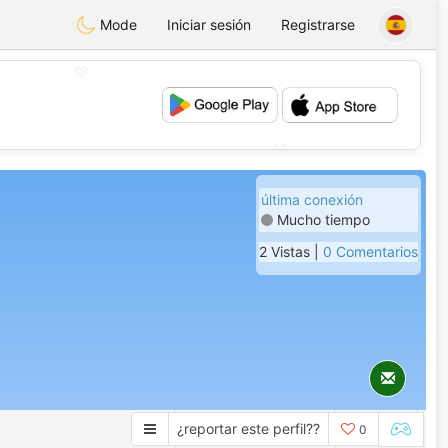
Mode
Iniciar sesión
Registrarse
💖
💕
última conexión
Mucho tiempo
2 Vistas |
0 Comentarios
¿reportar este perfil??
0