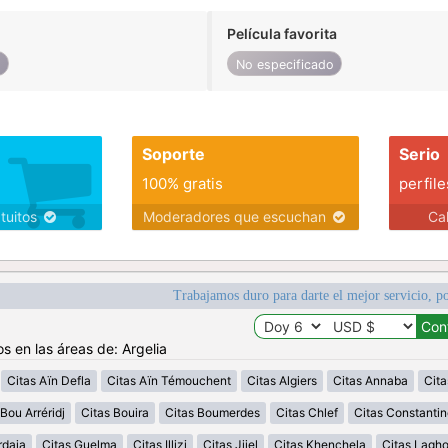
Película favorita
o
No especificado
Soporte
Serio
100% gratis
perfile
atuitos
Moderadores que escuchan
Ca
Trabajamos duro para darte el mejor servicio, po
s en las áreas de: Argelia
Citas Aïn Defla
Citas Aïn Témouchent
Citas Algiers
Citas Annaba
Cita
Bou Arréridj
Citas Bouira
Citas Boumerdes
Citas Chlef
Citas Constantin
rdaia
Citas Guelma
Citas Illizi
Citas Jijel
Citas Khenchela
Citas Lagh