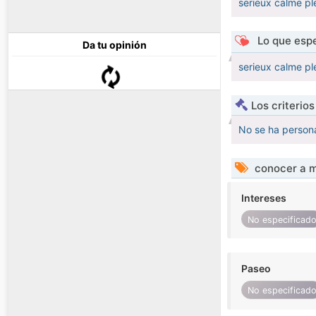
serieux calme pl
Lo que espe
Da tu opinión
serieux calme pl
Los criterio
No se ha persona
conocer a m
Intereses
No especificad
Paseo
No especificad