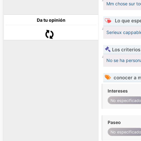
Mm chose sur tou
Da tu opinión
Lo que espe
Serieux cappable
Los criterio
No se ha persona
conocer a m
Intereses
No especificad
Paseo
No especificad