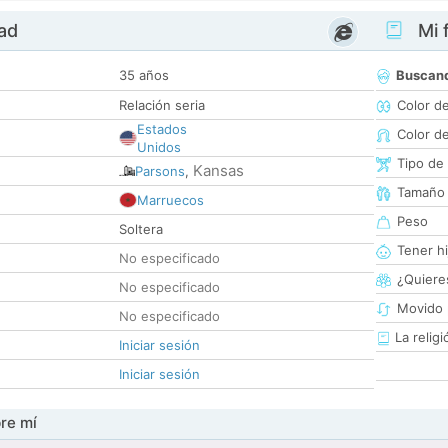
dad
Mi f
35 años
Buscan
Relación seria
Color d
Estados
Color d
Unidos
Tipo de
Kansas
Parsons
,
Tamaño
Marruecos
Peso
Soltera
Tener hi
No especificado
¿Quieres
No especificado
Movido 
No especificado
La religi
Iniciar sesión
Iniciar sesión
re mí