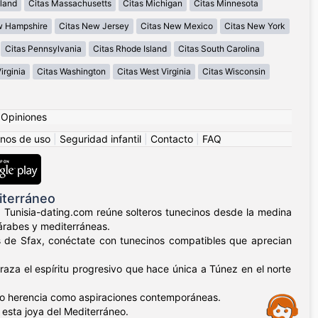
land
Citas Massachusetts
Citas Michigan
Citas Minnesota
w Hampshire
Citas New Jersey
Citas New Mexico
Citas New York
Citas Pennsylvania
Citas Rhode Island
Citas South Carolina
irginia
Citas Washington
Citas West Virginia
Citas Wisconsin
|
Opiniones
nos de uso
|
Seguridad infantil
|
Contacto
|
FAQ
iterráneo
s. Tunisia-dating.com reúne solteros tunecinos desde la medina
 árabes y mediterráneas.
nos de Sfax, conéctate con tunecinos compatibles que aprecian
aza el espíritu progresivo que hace única a Túnez en el norte
nto herencia como aspiraciones contemporáneas.
Assistance
 esta joya del Mediterráneo.