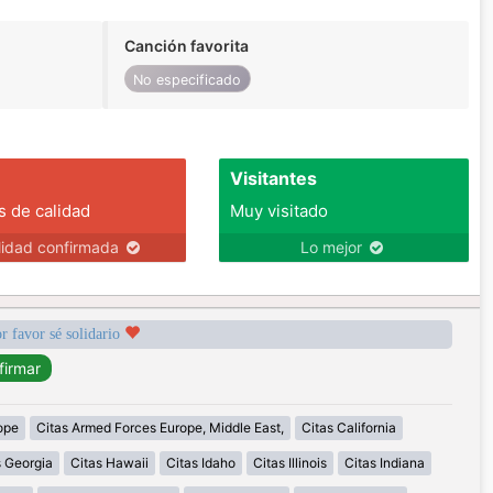
Canción favorita
No especificado
Visitantes
s de calidad
Muy visitado
lidad confirmada
Lo mejor
r favor sé solidario
ope
Citas Armed Forces Europe, Middle East,
Citas California
s Georgia
Citas Hawaii
Citas Idaho
Citas Illinois
Citas Indiana