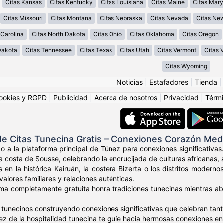
Citas Kansas
Citas Kentucky
Citas Louisiana
Citas Maine
Citas Mary
Citas Missouri
Citas Montana
Citas Nebraska
Citas Nevada
Citas Ne
 Carolina
Citas North Dakota
Citas Ohio
Citas Oklahoma
Citas Oregon
Dakota
Citas Tennessee
Citas Texas
Citas Utah
Citas Vermont
Citas V
Citas Wyoming
Noticias
|
Estafadores
|
Tienda
ookies y RGPD
|
Publicidad
|
Acerca de nosotros
|
Privacidad
|
Térmi
e Citas Tunecina Gratis – Conexiones Corazón Med
do a la plataforma principal de Túnez para conexiones significativa
a costa de Sousse, celebrando la encrucijada de culturas africanas,
 en la histórica Kairuán, la costera Bizerta o los distritos moder
 valores familiares y relaciones auténticas.
ma completamente gratuita honra tradiciones tunecinas mientras abr
 tunecinos construyendo conexiones significativas que celebran ta
dez de la hospitalidad tunecina te guíe hacia hermosas conexiones en