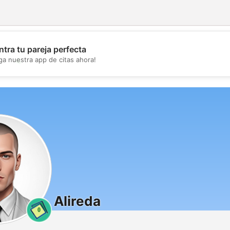
tra tu pareja perfecta
💖
ga nuestra app de citas ahora!
💕
Alireda
0