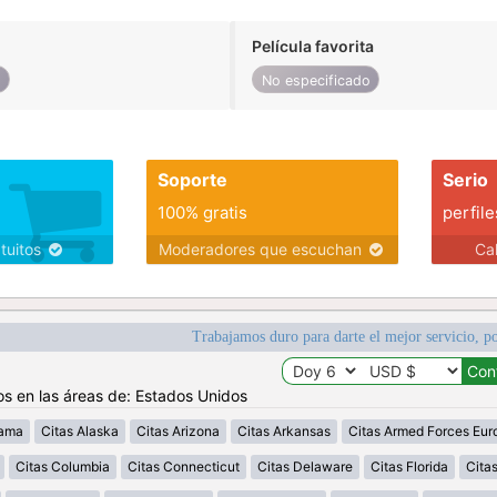
Película favorita
o
No especificado
Soporte
Serio
100% gratis
perfile
atuitos
Moderadores que escuchan
Ca
Trabajamos duro para darte el mejor servicio, po
os en las áreas de: Estados Unidos
bama
Citas Alaska
Citas Arizona
Citas Arkansas
Citas Armed Forces Eur
Citas Columbia
Citas Connecticut
Citas Delaware
Citas Florida
Cita