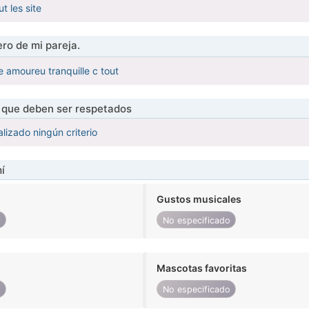
t les site
ro de mi pareja.
 amoureu tranquille c tout
s que deben ser respetados
lizado ningún criterio
í
Gustos musicales
o
No especificado
Mascotas favoritas
o
No especificado