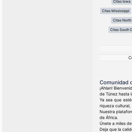
Citas Iowa
Citas Mississippi
Citas North
Citas South 
C
Comunidad d
¡Ahlan! Bienveni
de Túnez hasta l
Ya sea que estés
riqueza cultural,
Nuestra platafor
de África.
Únete a miles de
Deja que la cali