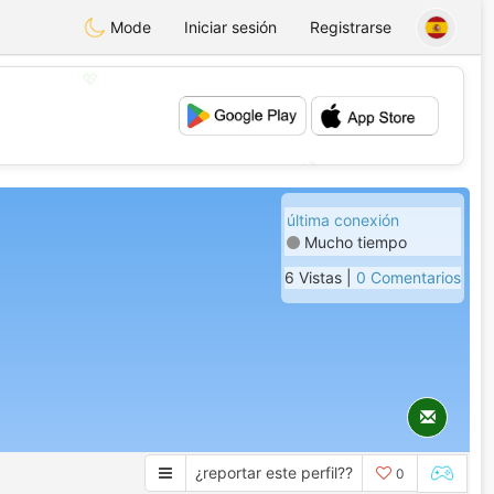
Mode
Iniciar sesión
Registrarse
💖
💕
última conexión
Mucho tiempo
6 Vistas |
0 Comentarios
¿reportar este perfil??
0