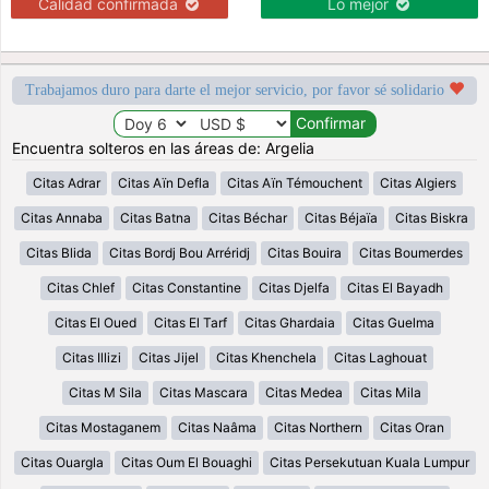
Calidad confirmada
Lo mejor
Trabajamos duro para darte el mejor servicio, por favor sé solidario
Encuentra solteros en las áreas de: Argelia
Citas Adrar
Citas Aïn Defla
Citas Aïn Témouchent
Citas Algiers
Citas Annaba
Citas Batna
Citas Béchar
Citas Béjaïa
Citas Biskra
Citas Blida
Citas Bordj Bou Arréridj
Citas Bouira
Citas Boumerdes
Citas Chlef
Citas Constantine
Citas Djelfa
Citas El Bayadh
Citas El Oued
Citas El Tarf
Citas Ghardaia
Citas Guelma
Citas Illizi
Citas Jijel
Citas Khenchela
Citas Laghouat
Citas M Sila
Citas Mascara
Citas Medea
Citas Mila
Citas Mostaganem
Citas Naâma
Citas Northern
Citas Oran
Citas Ouargla
Citas Oum El Bouaghi
Citas Persekutuan Kuala Lumpur