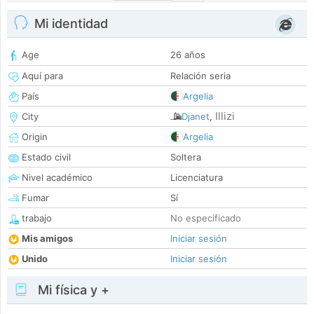
Mi identidad
Age
26 años
Aquí para
Relación seria
País
Argelia
Illizi
City
Djanet
,
Origin
Argelia
Estado civil
Soltera
Nivel académico
Licenciatura
Fumar
Sí
trabajo
No especificado
Mis amigos
Iniciar sesión
Unido
Iniciar sesión
Mi física y +