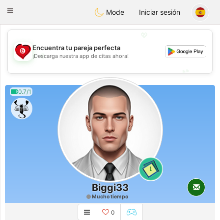
Tunisia Dating
Toggle
Mode
Iniciar sesión
navigation
💖
Encuentra tu pareja perfecta
💖
¡Descarga nuestra app de citas ahora!
💕
💕
0.7/1
1
Biggi33
Mucho tiempo
0