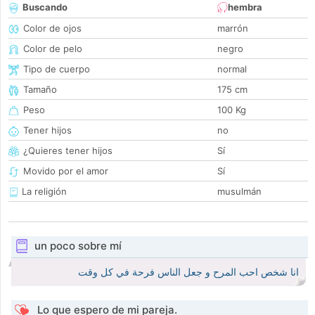
Buscando
hembra
Color de ojos
marrón
Color de pelo
negro
Tipo de cuerpo
normal
Tamaño
175 cm
Peso
100 Kg
Tener hijos
no
¿Quieres tener hijos
Sí
Movido por el amor
Sí
La religión
musulmán
un poco sobre mí
انا شخص احب المرح و جعل الناس فرحة في كل وقت
Lo que espero de mi pareja.