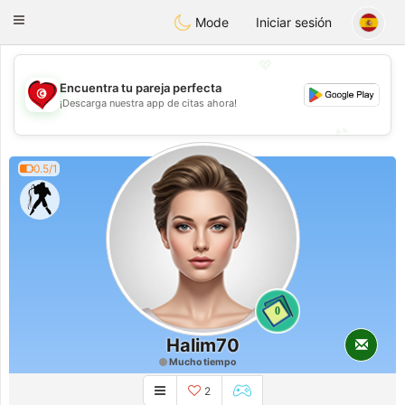
Tunisia Dating
Toggle
Mode
Iniciar sesión
navigation
💖
Encuentra tu pareja perfecta
💖
¡Descarga nuestra app de citas ahora!
💕
💕
0.5/1
0
Halim70
Mucho tiempo
2