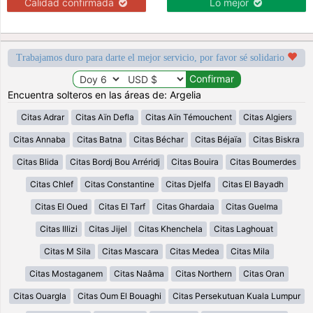
Calidad confirmada
Lo mejor
Trabajamos duro para darte el mejor servicio, por favor sé solidario
Encuentra solteros en las áreas de: Argelia
Citas Adrar
Citas Aïn Defla
Citas Aïn Témouchent
Citas Algiers
Citas Annaba
Citas Batna
Citas Béchar
Citas Béjaïa
Citas Biskra
Citas Blida
Citas Bordj Bou Arréridj
Citas Bouira
Citas Boumerdes
Citas Chlef
Citas Constantine
Citas Djelfa
Citas El Bayadh
Citas El Oued
Citas El Tarf
Citas Ghardaia
Citas Guelma
Citas Illizi
Citas Jijel
Citas Khenchela
Citas Laghouat
Citas M Sila
Citas Mascara
Citas Medea
Citas Mila
Citas Mostaganem
Citas Naâma
Citas Northern
Citas Oran
Citas Ouargla
Citas Oum El Bouaghi
Citas Persekutuan Kuala Lumpur