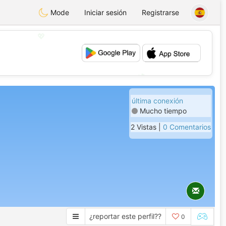
Mode
Iniciar sesión
Registrarse
💖
💕
última conexión
Mucho tiempo
2 Vistas |
0 Comentarios
¿reportar este perfil??
0