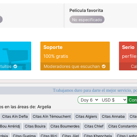
Película favorita
o
No especificado
Soporte
Serio
100% gratis
perfile
atuitos
Moderadores que escuchan
Ca
Trabajamos duro para darte el mejor servicio, po
s en las áreas de: Argelia
Citas Aïn Defla
Citas Aïn Témouchent
Citas Algiers
Citas Annaba
Cita
Bou Arréridj
Citas Bouira
Citas Boumerdes
Citas Chlef
Citas Constantin
rdaia
Citas Guelma
Citas Illizi
Citas Jijel
Citas Khenchela
Citas Lagh