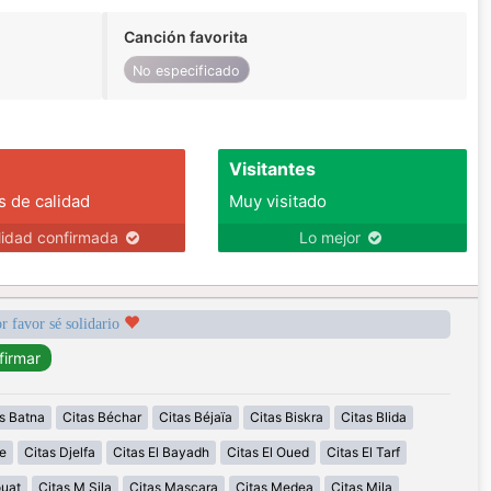
Canción favorita
No especificado
Visitantes
s de calidad
Muy visitado
lidad confirmada
Lo mejor
r favor sé solidario
s Batna
Citas Béchar
Citas Béjaïa
Citas Biskra
Citas Blida
e
Citas Djelfa
Citas El Bayadh
Citas El Oued
Citas El Tarf
ouat
Citas M Sila
Citas Mascara
Citas Medea
Citas Mila