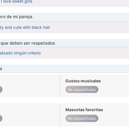
I love sweet girls
ro de mi pareja.
y and cute with black hair
s que deben ser respetados
lizado ningún criterio
í
Gustos musicales
o
No especificado
Mascotas favoritas
o
No especificado