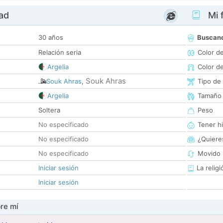
dad
Mi f
30 años
Buscan
Relación seria
Color d
Argelia
Color d
Souk Ahras
Souk Ahras
,
Tipo de
Argelia
Tamaño
Soltera
Peso
No especificado
Tener hi
No especificado
¿Quieres
No especificado
Movido 
Iniciar sesión
La religi
Iniciar sesión
re mí