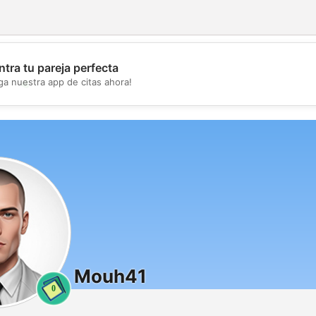
tra tu pareja perfecta
💖
ga nuestra app de citas ahora!
💕
Mouh41
0