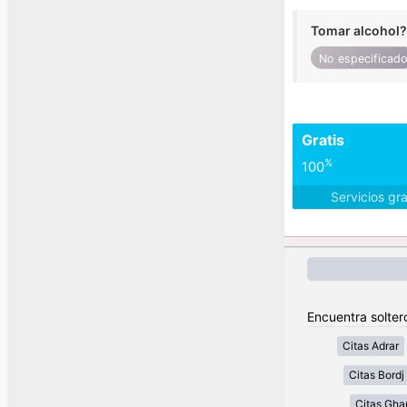
Tomar alcohol?
No especificad
Gratis
%
100
Servicios gr
Encuentra soltero
Citas Adrar
Citas Bordj 
Citas Gha