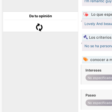
I'm remantic guy 
Lo que espe
Da tu opinión
Lovely And beaut
Los criterio
No se ha persona
conocer a m
Intereses
No especificad
Paseo
No especificad