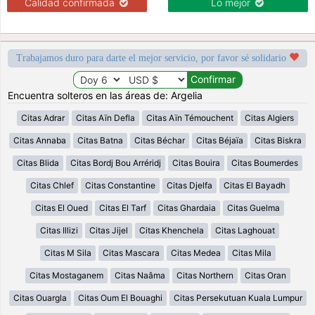
Calidad confirmada
Lo mejor
Trabajamos duro para darte el mejor servicio, por favor sé solidario
Encuentra solteros en las áreas de: Argelia
Citas Adrar
Citas Aïn Defla
Citas Aïn Témouchent
Citas Algiers
Citas Annaba
Citas Batna
Citas Béchar
Citas Béjaïa
Citas Biskra
Citas Blida
Citas Bordj Bou Arréridj
Citas Bouira
Citas Boumerdes
Citas Chlef
Citas Constantine
Citas Djelfa
Citas El Bayadh
Citas El Oued
Citas El Tarf
Citas Ghardaia
Citas Guelma
Citas Illizi
Citas Jijel
Citas Khenchela
Citas Laghouat
Citas M Sila
Citas Mascara
Citas Medea
Citas Mila
Citas Mostaganem
Citas Naâma
Citas Northern
Citas Oran
Citas Ouargla
Citas Oum El Bouaghi
Citas Persekutuan Kuala Lumpur