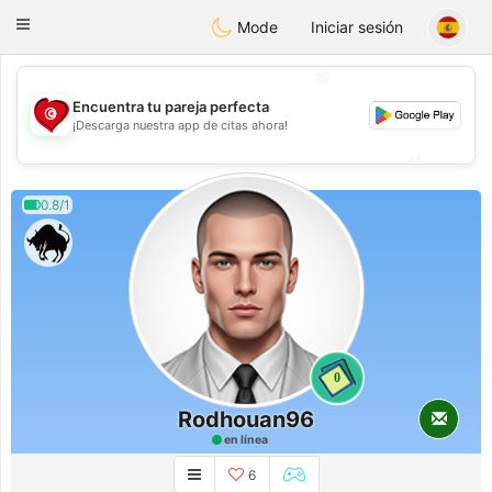
Tunisia Dating
Toggle
Mode
Iniciar sesión
navigation
💖
Encuentra tu pareja perfecta
💖
¡Descarga nuestra app de citas ahora!
💕
💕
0.8/1
0
Rodhouan96
en línea
6