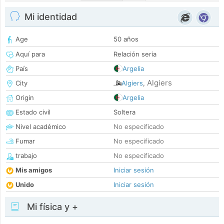
Mi identidad
Age
50 años
Aquí para
Relación seria
País
Argelia
Algiers
City
Algiers
,
Origin
Argelia
Estado civil
Soltera
Nivel académico
No especificado
Fumar
No especificado
trabajo
No especificado
Mis amigos
Iniciar sesión
Unido
Iniciar sesión
Mi física y +