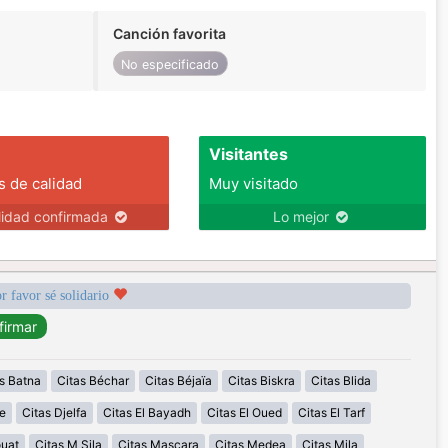
Canción favorita
No especificado
Visitantes
s de calidad
Muy visitado
lidad confirmada
Lo mejor
r favor sé solidario
s Batna
Citas Béchar
Citas Béjaïa
Citas Biskra
Citas Blida
e
Citas Djelfa
Citas El Bayadh
Citas El Oued
Citas El Tarf
ouat
Citas M Sila
Citas Mascara
Citas Medea
Citas Mila