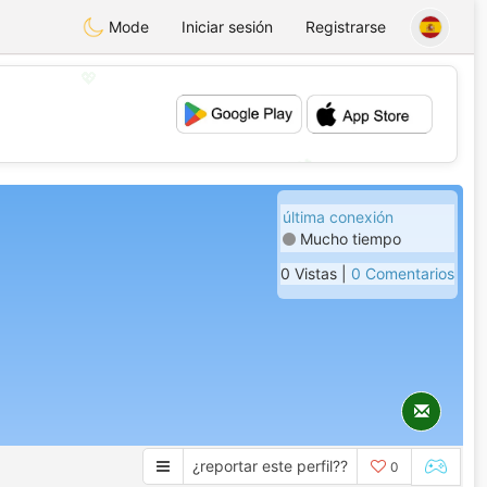
Mode
Iniciar sesión
Registrarse
💖
💕
última conexión
Mucho tiempo
0 Vistas |
0 Comentarios
¿reportar este perfil??
0