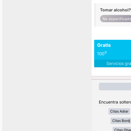
Tomar alcohol?
No especificad
Gratis
%
100
Servicios gr
Encuentra soltero
Citas Adrar
Citas Bordj 
Citas Gha