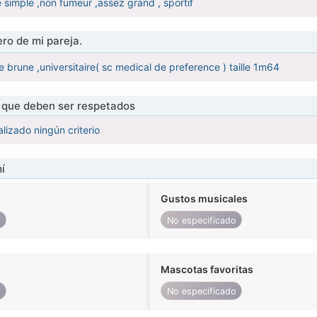
 simple ,non fumeur ,assez grand , sportif
ro de mi pareja.
e brune ,universitaire( sc medical de preference ) taille 1m64
s que deben ser respetados
lizado ningún criterio
í
Gustos musicales
o
No especificado
Mascotas favoritas
o
No especificado