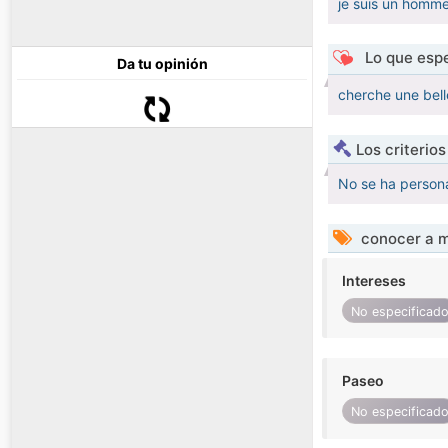
je suis un homme
Lo que espe
Da tu opinión
cherche une bell
Los criterio
No se ha persona
conocer a m
Intereses
No especificad
Paseo
No especificad