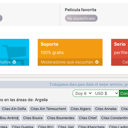
Película favorita
o
No especificado
Soporte
Serio
100% gratis
perfile
atuitos
Moderadores que escuchan
Ca
Trabajamos duro para darte el mejor servicio, po
s en las áreas de: Argelia
Citas Aïn Defla
Citas Aïn Témouchent
Citas Algiers
Citas Annaba
Cita
Bou Arréridj
Citas Bouira
Citas Boumerdes
Citas Chlef
Citas Constantin
rdaia
Citas Guelma
Citas Illizi
Citas Jijel
Citas Khenchela
Citas Lagh