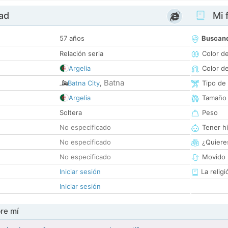
dad
Mi f
57 años
Buscan
Relación seria
Color d
Argelia
Color d
Batna
Batna City
,
Tipo de
Argelia
Tamaño
Soltera
Peso
No especificado
Tener hi
No especificado
¿Quieres
No especificado
Movido 
Iniciar sesión
La religi
Iniciar sesión
re mí