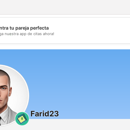
tra tu pareja perfecta
💖
ga nuestra app de citas ahora!
💕
Farid23
0