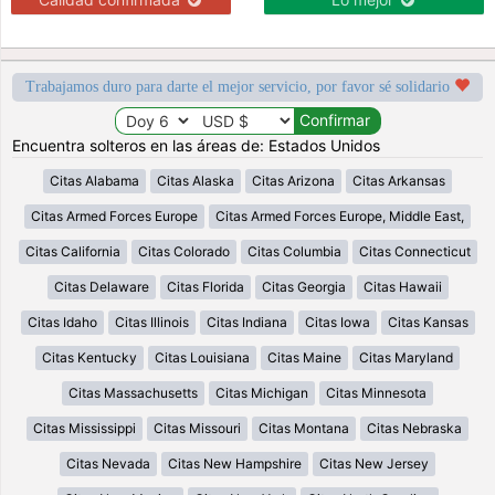
Trabajamos duro para darte el mejor servicio, por favor sé solidario
Encuentra solteros en las áreas de: Estados Unidos
Citas Alabama
Citas Alaska
Citas Arizona
Citas Arkansas
Citas Armed Forces Europe
Citas Armed Forces Europe, Middle East,
Citas California
Citas Colorado
Citas Columbia
Citas Connecticut
Citas Delaware
Citas Florida
Citas Georgia
Citas Hawaii
Citas Idaho
Citas Illinois
Citas Indiana
Citas Iowa
Citas Kansas
Citas Kentucky
Citas Louisiana
Citas Maine
Citas Maryland
Citas Massachusetts
Citas Michigan
Citas Minnesota
Citas Mississippi
Citas Missouri
Citas Montana
Citas Nebraska
Citas Nevada
Citas New Hampshire
Citas New Jersey