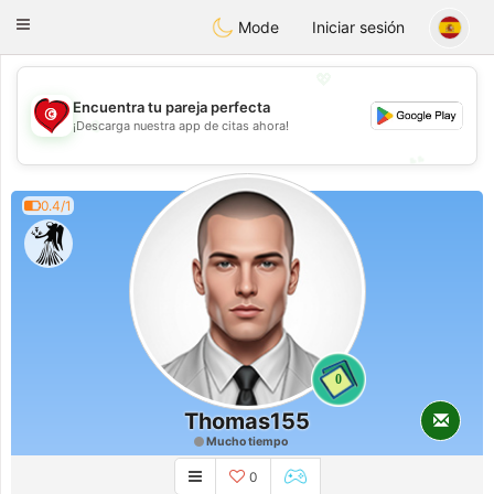
Tunisia Dating
Toggle
Mode
Iniciar sesión
navigation
💖
Encuentra tu pareja perfecta
💖
¡Descarga nuestra app de citas ahora!
💕
💕
0.4/1
0
Thomas155
Mucho tiempo
0