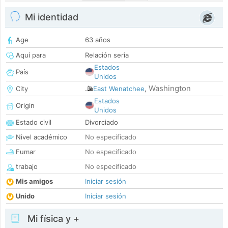
Mi identidad
Age
63 años
Aquí para
Relación seria
Estados
País
Unidos
Washington
City
East Wenatchee
,
Estados
Origin
Unidos
Estado civil
Divorciado
Nivel académico
No especificado
Fumar
No especificado
trabajo
No especificado
Mis amigos
Iniciar sesión
Unido
Iniciar sesión
Mi física y +