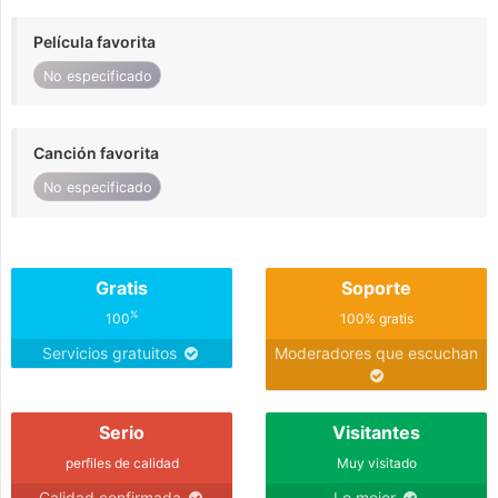
Película favorita
No especificado
Canción favorita
No especificado
Gratis
Soporte
%
100
100% gratis
Servicios gratuitos
Moderadores que escuchan
Serio
Visitantes
perfiles de calidad
Muy visitado
Calidad confirmada
Lo mejor