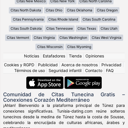
Citas New Mexico
Citas New York
Citas North Carolina
Citas North Dakota
Citas Ohio
Citas Oklahoma
Citas Oregon
Citas Pennsylvania
Citas Rhode Island
Citas South Carolina
Citas South Dakota
Citas Tennessee
Citas Texas
Citas Utah
Citas Vermont
Citas Virginia
Citas Washington
Citas West Virginia
Citas Wisconsin
Citas Wyoming
Noticias
|
Estafadores
|
Tienda
|
Opiniones
Cookies y RGPD
|
Publicidad
|
Acerca de nosotros
|
Privacidad
|
Términos de uso
|
Seguridad infantil
|
Contacto
|
FAQ
Comunidad de Citas Tunecina Gratis –
Conexiones Corazón Mediterráneo
¡Ahlan! Bienvenido a la plataforma principal de Túnez para
conexiones significativas. Tunisia-dating.com reúne solteros
tunecinos desde la medina de Túnez hasta la costa de Sousse,
celebrando la encrucijada de culturas africanas, árabes y