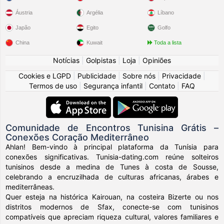
Áustria
Argélia
Líbano
Japão
Egito
Golfo
China
Kuwait
Toda a lista
Notícias
|
Golpistas
|
Loja
|
Opiniões
Cookies e LGPD
|
Publicidade
|
Sobre nós
|
Privacidade
|
Termos de uso
|
Segurança infantil
|
Contato
|
FAQ
Comunidade de Encontros Tunisina Grátis –
Conexões Coração Mediterrâneo
Ahlan! Bem-vindo à principal plataforma da Tunísia para
conexões significativas. Tunisia-dating.com reúne solteiros
tunisinos desde a medina de Tunes à costa de Sousse,
celebrando a encruzilhada de culturas africanas, árabes e
mediterrâneas.
Quer esteja na histórica Kairouan, na costeira Bizerte ou nos
distritos modernos de Sfax, conecte-se com tunisinos
compatíveis que apreciam riqueza cultural, valores familiares e