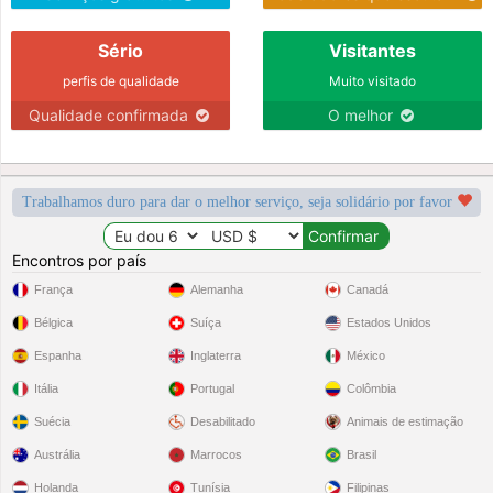
Sério
Visitantes
perfis de qualidade
Muito visitado
Qualidade confirmada
O melhor
Trabalhamos duro para dar o melhor serviço, seja solidário por favor
Encontros por país
França
Alemanha
Canadá
Bélgica
Suíça
Estados Unidos
Espanha
Inglaterra
México
Itália
Portugal
Colômbia
Suécia
Desabilitado
Animais de estimação
Austrália
Marrocos
Brasil
Holanda
Tunísia
Filipinas