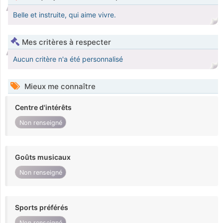
Belle et instruite, qui aime vivre.
Mes critères à respecter
Aucun critère n'a été personnalisé
Mieux me connaître
Centre d'intérêts
Non renseigné
Goûts musicaux
Non renseigné
Sports préférés
Non renseigné