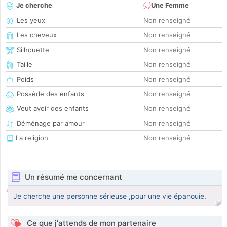
Je cherche
Une Femme
Les yeux
Non renseigné
Les cheveux
Non renseigné
Silhouette
Non renseigné
Taille
Non renseigné
Poids
Non renseigné
Possède des enfants
Non renseigné
Veut avoir des enfants
Non renseigné
Déménage par amour
Non renseigné
La religion
Non renseigné
Un résumé me concernant
Je cherche une personne sérieuse ,pour une vie épanouie.
Ce que j'attends de mon partenaire