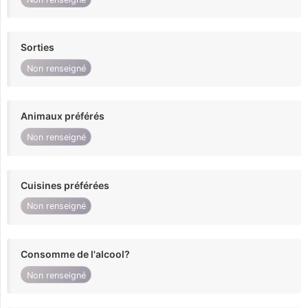
Sorties
Non renseigné
Animaux préférés
Non renseigné
Cuisines préférées
Non renseigné
Consomme de l'alcool?
Non renseigné