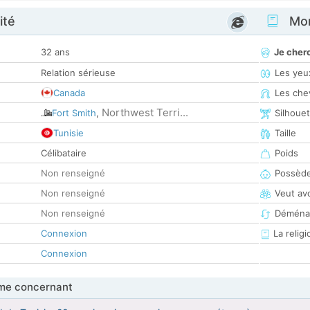
ité
Mon
32 ans
Je cher
Relation sérieuse
Les yeu
Canada
Les che
Northwest Terri...
Fort Smith
,
Silhoue
Tunisie
Taille
Célibataire
Poids
Non renseigné
Possède
Non renseigné
Veut av
Non renseigné
Déména
Connexion
La religi
Connexion
me concernant