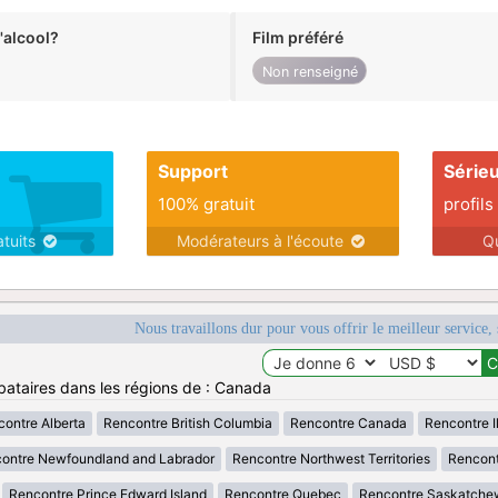
alcool?
Film préféré
Non renseigné
Support
Série
100% gratuit
profils
atuits
Modérateurs à l'écoute
Q
Nous travaillons dur pour vous offrir le meilleur service, 
bataires dans les régions de : Canada
ontre Alberta
Rencontre British Columbia
Rencontre Canada
Rencontre Il
ontre Newfoundland and Labrador
Rencontre Northwest Territories
Rencont
Rencontre Prince Edward Island
Rencontre Quebec
Rencontre Saskatche