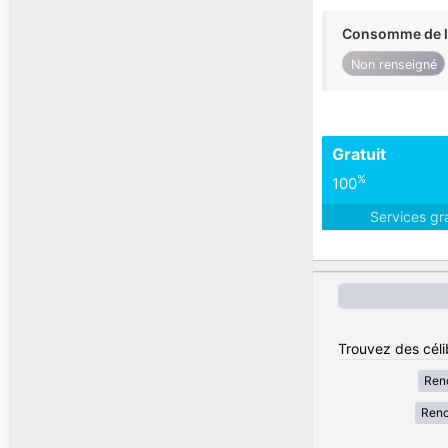
Consomme de l'
Non renseigné
Gratuit
%
100
Services gr
Trouvez des céli
Renc
Renc