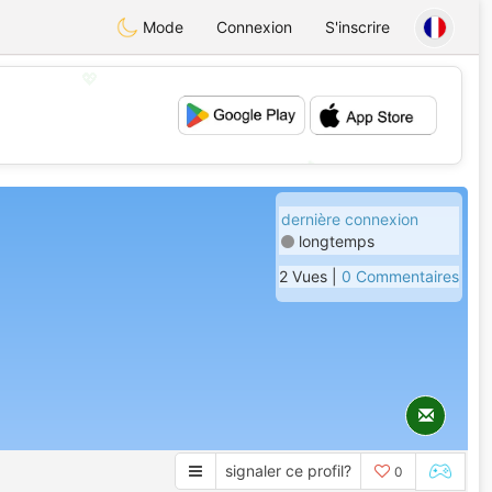
Mode
Connexion
S'inscrire
💖
💕
dernière connexion
longtemps
2 Vues |
0 Commentaires
signaler ce profil?
0