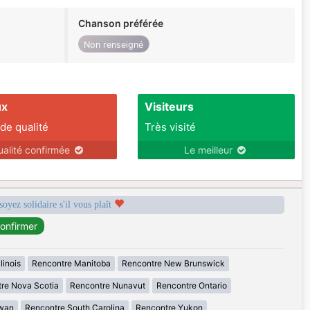
Chanson préférée
Non renseigné
ux
Visiteurs
 de qualité
Très visité
ualité confirmée
Le meilleur
soyez solidaire s'il vous plaît
linois
Rencontre Manitoba
Rencontre New Brunswick
re Nova Scotia
Rencontre Nunavut
Rencontre Ontario
wan
Rencontre South Carolina
Rencontre Yukon