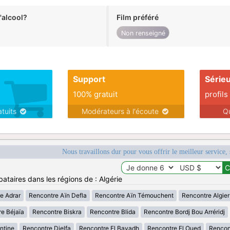
alcool?
Film préféré
Non renseigné
Support
Série
100% gratuit
profils
atuits
Modérateurs à l'écoute
Q
Nous travaillons dur pour vous offrir le meilleur service, 
ataires dans les régions de : Algérie
e Adrar
Rencontre Aïn Defla
Rencontre Aïn Témouchent
Rencontre Algier
e Béjaïa
Rencontre Biskra
Rencontre Blida
Rencontre Bordj Bou Arréridj
ntine
Rencontre Djelfa
Rencontre El Bayadh
Rencontre El Oued
Rencont