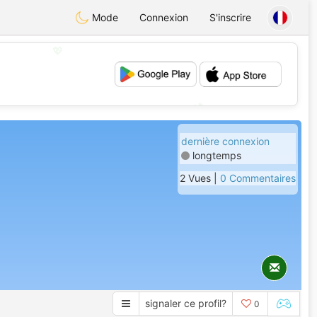
Mode
Connexion
S'inscrire
💖
💕
dernière connexion
longtemps
2 Vues |
0 Commentaires
signaler ce profil?
0