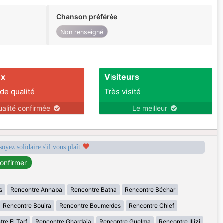
Chanson préférée
Non renseigné
ux
Visiteurs
 de qualité
Très visité
ualité confirmée
Le meilleur
soyez solidaire s'il vous plaît
s
Rencontre Annaba
Rencontre Batna
Rencontre Béchar
Rencontre Bouira
Rencontre Boumerdes
Rencontre Chlef
re El Tarf
Rencontre Ghardaia
Rencontre Guelma
Rencontre Illizi