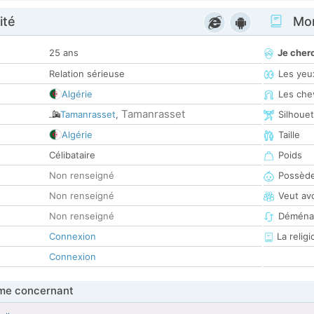
ité
Mon
25 ans
Je cher
Relation sérieuse
Les yeu
Algérie
Les che
Tamanrasset
Tamanrasset
,
Silhoue
Algérie
Taille
Célibataire
Poids
Non renseigné
Possède
Non renseigné
Veut av
Non renseigné
Déména
Connexion
La religi
Connexion
me concernant