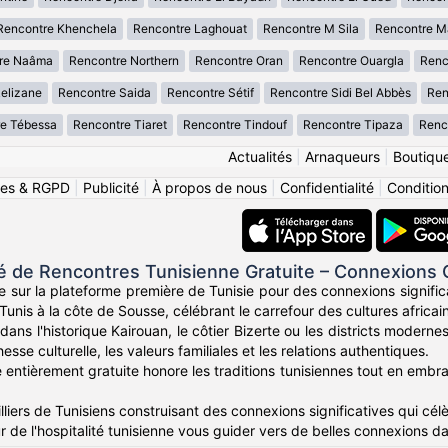
Rencontre Khenchela
Rencontre Laghouat
Rencontre M Sila
Rencontre M
re Naâma
Rencontre Northern
Rencontre Oran
Rencontre Ouargla
Renc
elizane
Rencontre Saida
Rencontre Sétif
Rencontre Sidi Bel Abbès
Ren
e Tébessa
Rencontre Tiaret
Rencontre Tindouf
Rencontre Tipaza
Renco
Actualités
|
Arnaqueurs
|
Boutiqu
ies & RGPD
|
Publicité
|
À propos de nous
|
Confidentialité
|
Conditions
de Rencontres Tunisienne Gratuite – Connexions
e sur la plateforme première de Tunisie pour des connexions signific
Tunis à la côte de Sousse, célébrant le carrefour des cultures africa
ans l'historique Kairouan, le côtier Bizerte ou les districts moder
esse culturelle, les valeurs familiales et les relations authentiques.
entièrement gratuite honore les traditions tunisiennes tout en embras
liers de Tunisiens construisant des connexions significatives qui célèb
r de l'hospitalité tunisienne vous guider vers de belles connexions d