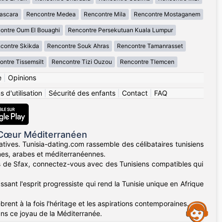
ascara
Rencontre Medea
Rencontre Mila
Rencontre Mostaganem
ontre Oum El Bouaghi
Rencontre Persekutuan Kuala Lumpur
contre Skikda
Rencontre Souk Ahras
Rencontre Tamanrasset
ntre Tissemsilt
Rencontre Tizi Ouzou
Rencontre Tlemcen
e
|
Opinions
 d'utilisation
|
Sécurité des enfants
|
Contact
|
FAQ
 Cœur Méditerranéen
atives. Tunisia-dating.com rassemble des célibataires tunisiens
ines, arabes et méditerranéennes.
nes de Sfax, connectez-vous avec des Tunisiens compatibles qui
sant l'esprit progressiste qui rend la Tunisie unique en Afrique
rent à la fois l'héritage et les aspirations contemporaines.
Assistance
ans ce joyau de la Méditerranée.