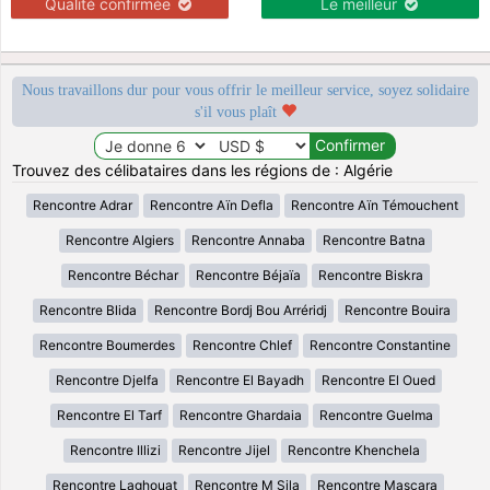
Qualité confirmée
Le meilleur
Nous travaillons dur pour vous offrir le meilleur service, soyez solidaire
s'il vous plaît
Trouvez des célibataires dans les régions de : Algérie
Rencontre Adrar
Rencontre Aïn Defla
Rencontre Aïn Témouchent
Rencontre Algiers
Rencontre Annaba
Rencontre Batna
Rencontre Béchar
Rencontre Béjaïa
Rencontre Biskra
Rencontre Blida
Rencontre Bordj Bou Arréridj
Rencontre Bouira
Rencontre Boumerdes
Rencontre Chlef
Rencontre Constantine
Rencontre Djelfa
Rencontre El Bayadh
Rencontre El Oued
Rencontre El Tarf
Rencontre Ghardaia
Rencontre Guelma
Rencontre Illizi
Rencontre Jijel
Rencontre Khenchela
Rencontre Laghouat
Rencontre M Sila
Rencontre Mascara