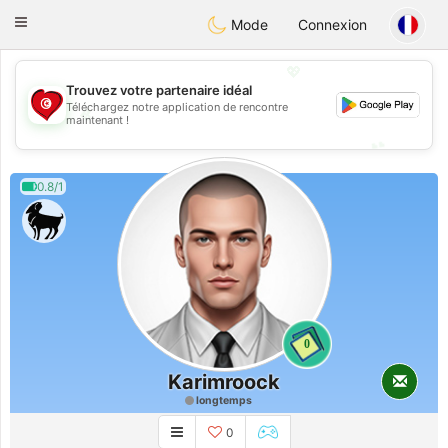
Tunisia Dating
Toggle
Mode
Connexion
navigation
💖
Trouvez votre partenaire idéal
Téléchargez notre application de rencontre
💖
maintenant !
💕
💕
0.8/1
0
Karimroock
longtemps
0