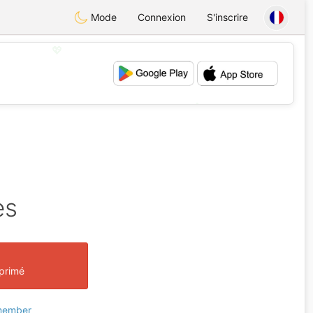
Mode
Connexion
S'inscrire
💖
💕
es
pprimé
 member