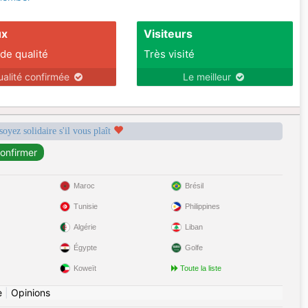
ux
Visiteurs
 de qualité
Très visité
ualité confirmée
Le meilleur
soyez solidaire s'il vous plaît
Maroc
Brésil
Tunisie
Philippines
Algérie
Liban
Égypte
Golfe
Koweït
Toute la liste
e
|
Opinions