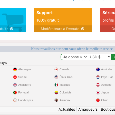
Support
Série
100% gratuit
profils
atuits
Modérateurs à l'écoute
Q
Nous travaillons dur pour vous offrir le meilleur service, 
pays
Allemagne
Canada
Australie
Suisse
États-Unis
Pays-Bas
Angleterre
Mexique
Autriche
Portugal
Colombie
Japon
Handicapés
Animaux
Chine
Actualités
|
Arnaqueurs
|
Boutiqu