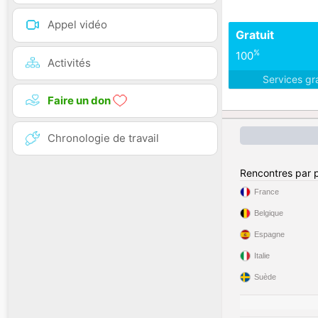
Appel vidéo
Gratuit
%
100
Activités
Services gr
Faire un don
Chronologie de travail
Rencontres par 
France
Belgique
Espagne
Italie
Suède