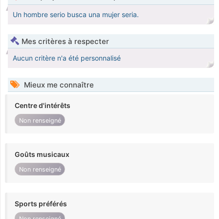
Un hombre serio busca una mujer seria.
Mes critères à respecter
Aucun critère n'a été personnalisé
Mieux me connaître
Centre d'intérêts
Non renseigné
Goûts musicaux
Non renseigné
Sports préférés
Non renseigné