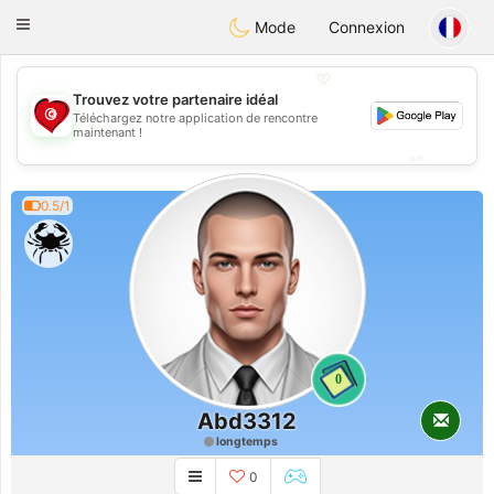
Tunisia Dating
Toggle
Mode
Connexion
navigation
💖
Trouvez votre partenaire idéal
Téléchargez notre application de rencontre
💖
maintenant !
💕
💕
0.5/1
0
Abd3312
longtemps
0