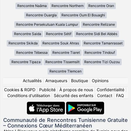
Rencontre Naâma
Rencontre Northern
Rencontre Oran
Rencontre Ouargla
Rencontre Oum El Bouaghi
Rencontre Persekutuan Kuala Lumpur
Rencontre Relizane
Rencontre Saida
Rencontre Sétif
Rencontre Sidi Bel Abbès
Rencontre Skikda
Rencontre Souk Ahras
Rencontre Tamanrasset
Rencontre Tébessa
Rencontre Tiaret
Rencontre Tindouf
Rencontre Tipaza
Rencontre Tissemsilt
Rencontre Tizi Ouzou
Rencontre Tlemcen
Actualités
|
Arnaqueurs
|
Boutique
|
Opinions
Cookies & RGPD
|
Publicité
|
À propos de nous
|
Confidentialité
|
Conditions d'utilisation
|
Sécurité des enfants
|
Contact
|
FAQ
Communauté de Rencontres Tunisienne Gratuite
– Connexions Cœur Méditerranéen