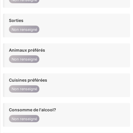
Sorties
Non renseigné
Animaux préférés
Non renseigné
Cuisines préférées
Non renseigné
Consomme de l'alcool?
Non renseigné