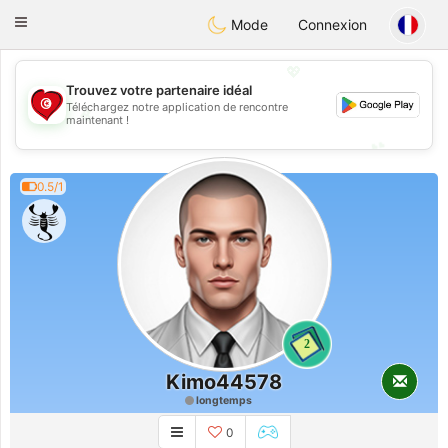
Tunisia Dating
Toggle
Mode
Connexion
navigation
💖
Trouvez votre partenaire idéal
Téléchargez notre application de rencontre
💖
maintenant !
💕
💕
0.5/1
2
Kimo44578
longtemps
0