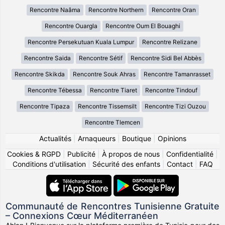
Rencontre Naâma
Rencontre Northern
Rencontre Oran
Rencontre Ouargla
Rencontre Oum El Bouaghi
Rencontre Persekutuan Kuala Lumpur
Rencontre Relizane
Rencontre Saida
Rencontre Sétif
Rencontre Sidi Bel Abbès
Rencontre Skikda
Rencontre Souk Ahras
Rencontre Tamanrasset
Rencontre Tébessa
Rencontre Tiaret
Rencontre Tindouf
Rencontre Tipaza
Rencontre Tissemsilt
Rencontre Tizi Ouzou
Rencontre Tlemcen
Actualités
|
Arnaqueurs
|
Boutique
|
Opinions
Cookies & RGPD
|
Publicité
|
À propos de nous
|
Confidentialité
|
Conditions d'utilisation
|
Sécurité des enfants
|
Contact
|
FAQ
Communauté de Rencontres Tunisienne Gratuite
– Connexions Cœur Méditerranéen