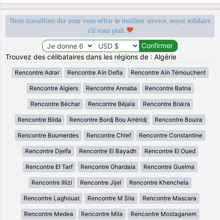
Nous travaillons dur pour vous offrir le meilleur service, soyez solidaire
s'il vous plaît
Trouvez des célibataires dans les régions de : Algérie
Rencontre Adrar
Rencontre Aïn Defla
Rencontre Aïn Témouchent
Rencontre Algiers
Rencontre Annaba
Rencontre Batna
Rencontre Béchar
Rencontre Béjaïa
Rencontre Biskra
Rencontre Blida
Rencontre Bordj Bou Arréridj
Rencontre Bouira
Rencontre Boumerdes
Rencontre Chlef
Rencontre Constantine
Rencontre Djelfa
Rencontre El Bayadh
Rencontre El Oued
Rencontre El Tarf
Rencontre Ghardaia
Rencontre Guelma
Rencontre Illizi
Rencontre Jijel
Rencontre Khenchela
Rencontre Laghouat
Rencontre M Sila
Rencontre Mascara
Rencontre Medea
Rencontre Mila
Rencontre Mostaganem