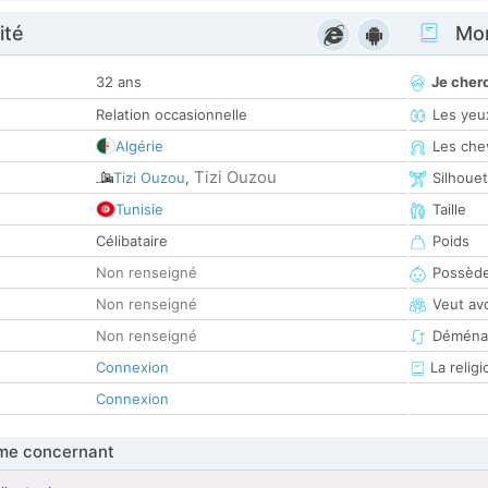
ité
Mon
32 ans
Je cher
Relation occasionnelle
Les yeu
Algérie
Les che
Tizi Ouzou
Tizi Ouzou
,
Silhoue
Tunisie
Taille
Célibataire
Poids
Non renseigné
Possède
Non renseigné
Veut av
Non renseigné
Déména
Connexion
La religi
Connexion
me concernant