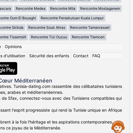
ascara
Rencontre Medea
Rencontre Mila
Rencontre Mostaganem
ontre Oum El Bouaghi
Rencontre Persekutuan Kuala Lumpur
contre Skikda
Rencontre Souk Ahras
Rencontre Tamanrasset
ntre Tissemsilt
Rencontre Tizi Ouzou
Rencontre Tlemcen
e
|
Opinions
 d'utilisation
|
Sécurité des enfants
|
Contact
|
FAQ
 Cœur Méditerranéen
atives. Tunisia-dating.com rassemble des célibataires tunisiens
ines, arabes et méditerranéennes.
nes de Sfax, connectez-vous avec des Tunisiens compatibles qui
sant l'esprit progressiste qui rend la Tunisie unique en Afrique
rent à la fois l'héritage et les aspirations contemporaines.
Assistance
ans ce joyau de la Méditerranée.