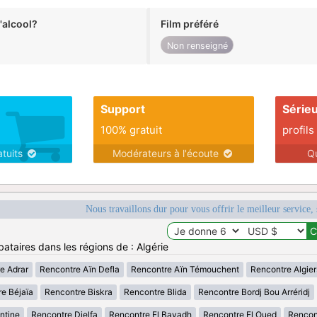
alcool?
Film préféré
Non renseigné
Support
Série
100% gratuit
profils
atuits
Modérateurs à l'écoute
Q
Nous travaillons dur pour vous offrir le meilleur service, 
ataires dans les régions de : Algérie
e Adrar
Rencontre Aïn Defla
Rencontre Aïn Témouchent
Rencontre Algier
e Béjaïa
Rencontre Biskra
Rencontre Blida
Rencontre Bordj Bou Arréridj
ntine
Rencontre Djelfa
Rencontre El Bayadh
Rencontre El Oued
Rencont