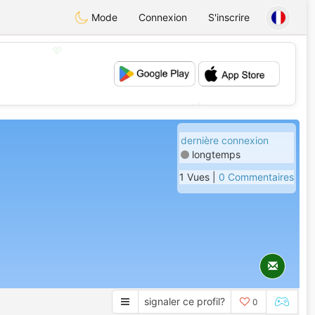
Mode
Connexion
S'inscrire
💖
💕
dernière connexion
longtemps
1 Vues |
0 Commentaires
signaler ce profil?
0