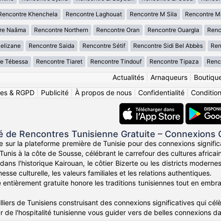
Rencontre Khenchela
Rencontre Laghouat
Rencontre M Sila
Rencontre M
re Naâma
Rencontre Northern
Rencontre Oran
Rencontre Ouargla
Renc
elizane
Rencontre Saida
Rencontre Sétif
Rencontre Sidi Bel Abbès
Ren
e Tébessa
Rencontre Tiaret
Rencontre Tindouf
Rencontre Tipaza
Renco
Actualités
|
Arnaqueurs
|
Boutiqu
ies & RGPD
|
Publicité
|
À propos de nous
|
Confidentialité
|
Conditions
de Rencontres Tunisienne Gratuite – Connexions
e sur la plateforme première de Tunisie pour des connexions signific
Tunis à la côte de Sousse, célébrant le carrefour des cultures africa
ans l'historique Kairouan, le côtier Bizerte ou les districts moder
esse culturelle, les valeurs familiales et les relations authentiques.
entièrement gratuite honore les traditions tunisiennes tout en embras
liers de Tunisiens construisant des connexions significatives qui célèb
r de l'hospitalité tunisienne vous guider vers de belles connexions d