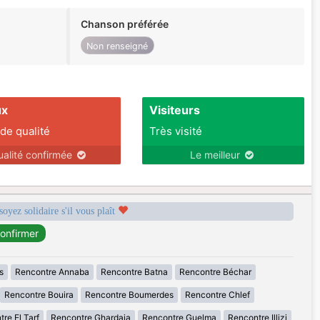
Chanson préférée
Non renseigné
ux
Visiteurs
 de qualité
Très visité
ualité confirmée
Le meilleur
soyez solidaire s'il vous plaît
s
Rencontre Annaba
Rencontre Batna
Rencontre Béchar
Rencontre Bouira
Rencontre Boumerdes
Rencontre Chlef
re El Tarf
Rencontre Ghardaia
Rencontre Guelma
Rencontre Illizi