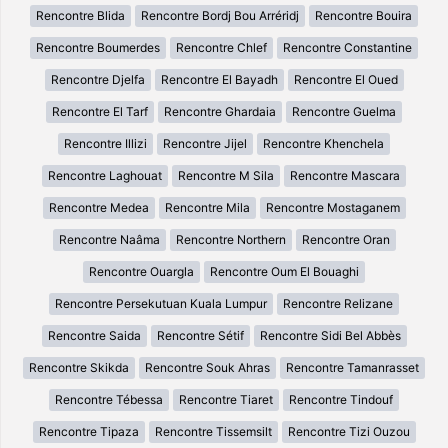
Rencontre Blida
Rencontre Bordj Bou Arréridj
Rencontre Bouira
Rencontre Boumerdes
Rencontre Chlef
Rencontre Constantine
Rencontre Djelfa
Rencontre El Bayadh
Rencontre El Oued
Rencontre El Tarf
Rencontre Ghardaia
Rencontre Guelma
Rencontre Illizi
Rencontre Jijel
Rencontre Khenchela
Rencontre Laghouat
Rencontre M Sila
Rencontre Mascara
Rencontre Medea
Rencontre Mila
Rencontre Mostaganem
Rencontre Naâma
Rencontre Northern
Rencontre Oran
Rencontre Ouargla
Rencontre Oum El Bouaghi
Rencontre Persekutuan Kuala Lumpur
Rencontre Relizane
Rencontre Saida
Rencontre Sétif
Rencontre Sidi Bel Abbès
Rencontre Skikda
Rencontre Souk Ahras
Rencontre Tamanrasset
Rencontre Tébessa
Rencontre Tiaret
Rencontre Tindouf
Rencontre Tipaza
Rencontre Tissemsilt
Rencontre Tizi Ouzou