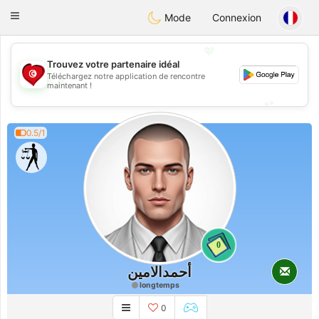
Tunisia Dating
Toggle
Mode
Connexion
navigation
💖
Trouvez votre partenaire idéal
Téléchargez notre application de rencontre
💖
maintenant !
💕
💕
0.5/1
0
أحمدالامين
longtemps
0