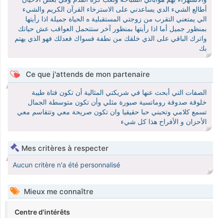
أطالع الشيء الدي يساعدني على الاسترخاء القرآن الكريم والشيء
الي يمتعني التقرب من زوجتي المستقبلية ه الحياة جميلة اذا رأيتها
بمنظور جميل أما اذا رأيتها بمنظور آخر ستتحمل العواقب عش حياتك
واترك الباقي على الذي خلقك من نطفة فسواك فعدلك فهو الذي يهتم
بك
Ce que j'attends de mon partenaire
الصفات التي أبحث عنها في شريكتي المثالية أن تكون فتاة طيبة
خلوقة صدوقة روماتسية صبورة مثلي وأن تكون متوسطة الجمال
تسمع كلامي وتحبني حبا حقيقيا وان تكون صريحة معي وتتقاسم معي
الأحزان و الأفراح هذا كل شيء
Mes critères à respecter
Aucun critère n'a été personnalisé
Mieux me connaître
Centre d'intérêts