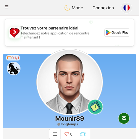
Tunisia Dating
Toggle
Mode
Connexion
navigation
💖
Trouvez votre partenaire idéal
Téléchargez notre application de rencontre
💖
maintenant !
💕
💕
0.1/1
1
Mounir89
longtemps
0