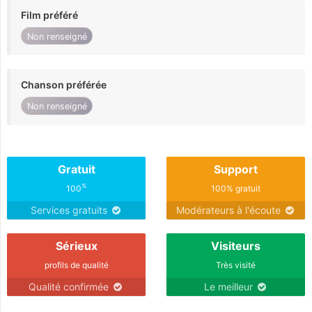
Film préféré
Non renseigné
Chanson préférée
Non renseigné
Gratuit
Support
%
100
100% gratuit
Services gratuits
Modérateurs à l'écoute
Sérieux
Visiteurs
profils de qualité
Très visité
Qualité confirmée
Le meilleur