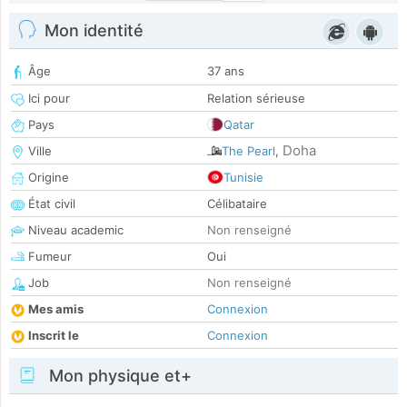
Mon identité
Âge
37 ans
Ici pour
Relation sérieuse
Pays
Qatar
Doha
Ville
The Pearl
,
Origine
Tunisie
État civil
Célibataire
Niveau academic
Non renseigné
Fumeur
Oui
Job
Non renseigné
Mes amis
Connexion
Inscrit le
Connexion
Mon physique et+