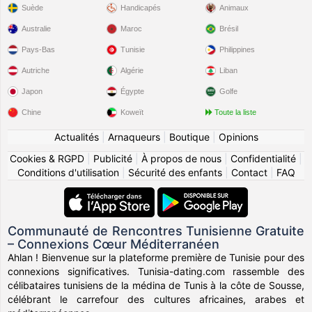
Suède
Handicapés
Animaux
Australie
Maroc
Brésil
Pays-Bas
Tunisie
Philippines
Autriche
Algérie
Liban
Japon
Égypte
Golfe
Chine
Koweït
Toute la liste
Actualités
|
Arnaqueurs
|
Boutique
|
Opinions
Cookies & RGPD
|
Publicité
|
À propos de nous
|
Confidentialité
|
Conditions d'utilisation
|
Sécurité des enfants
|
Contact
|
FAQ
Communauté de Rencontres Tunisienne Gratuite
– Connexions Cœur Méditerranéen
Ahlan ! Bienvenue sur la plateforme première de Tunisie pour des
connexions significatives. Tunisia-dating.com rassemble des
célibataires tunisiens de la médina de Tunis à la côte de Sousse,
célébrant le carrefour des cultures africaines, arabes et