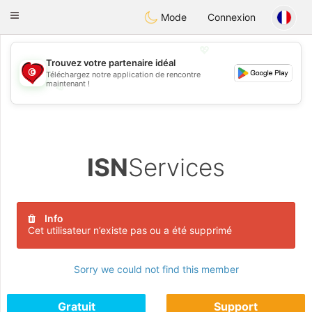
Tunisia Dating
Toggle
Mode
Connexion
navigation
💖
Trouvez votre partenaire idéal
Téléchargez notre application de rencontre
maintenant !
💖
💕
💕
ISN
Services
Info
Cet utilisateur n’existe pas ou a été supprimé
Sorry we could not find this member
Gratuit
Support