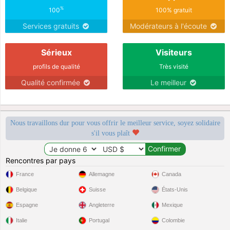
%
100
100% gratuit
Services gratuits
Modérateurs à l'écoute
Sérieux
Visiteurs
profils de qualité
Très visité
Qualité confirmée
Le meilleur
Nous travaillons dur pour vous offrir le meilleur service, soyez solidaire
s'il vous plaît
Rencontres par pays
France
Allemagne
Canada
Belgique
Suisse
États-Unis
Espagne
Angleterre
Mexique
Italie
Portugal
Colombie