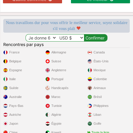
Nous travaillons dur pour vous offrir le meilleur service, soyez solidaire
s'il vous plaît
Rencontres par pays
France
Allemagne
Canada
Belgique
Suisse
États-Unis
Espagne
Angleterre
Mexique
Italie
Portugal
Colombie
Suède
Handicapés
Animaux
Australie
Maroc
Brésil
Pays-Bas
Tunisie
Philippines
Autriche
Algérie
Liban
Japon
Égypte
Golfe
Chine
Koweït
Toute la liste