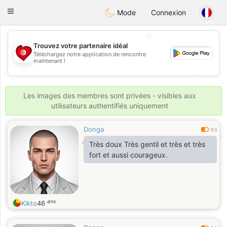
Tunisia Dating
Toggle
Mode
Connexion
navigation
💖
Trouvez votre partenaire idéal
Téléchargez notre application de rencontre
💖
maintenant !
💕
💕
Les images des membres sont privées - visibles aux
utilisateurs authentifiés uniquement
Donga
0.3
Très doux Très gentil et très et très
fort et aussi courageux.
ans
Kikto
46