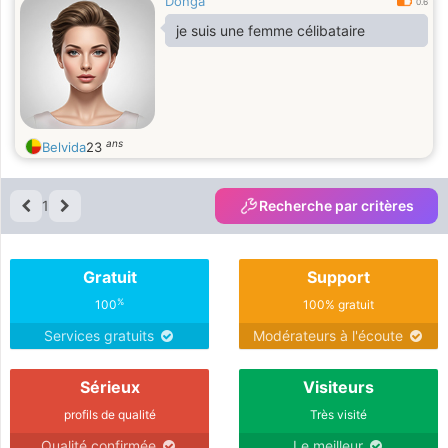
Donga
0.6
je suis une femme célibataire
ans
Belvida
23
1
Recherche par critères
Gratuit
Support
%
100
100% gratuit
Services gratuits
Modérateurs à l'écoute
Sérieux
Visiteurs
profils de qualité
Très visité
Qualité confirmée
Le meilleur