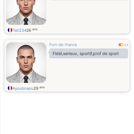
ans
Tati234
26
Fort-de-france
0.3
Fidél,serieux, sportif,prof de sport
ans
Ayoubnaou
29