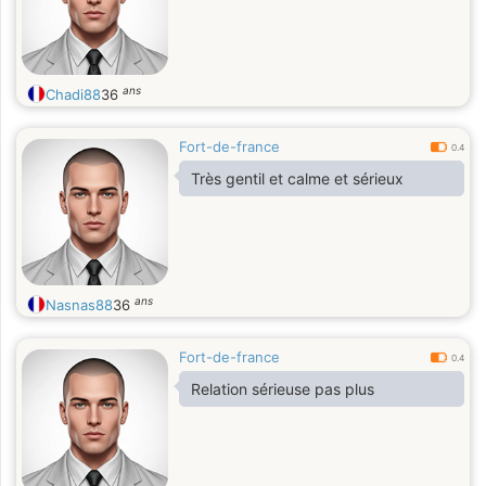
ans
Chadi88
36
Fort-de-france
0.4
Très gentil et calme et sérieux
ans
Nasnas88
36
Fort-de-france
0.4
Relation sérieuse pas plus