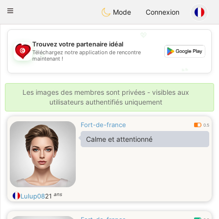
Tunisia Dating
Toggle
Mode
Connexion
navigation
💖
Trouvez votre partenaire idéal
💖
Téléchargez notre application de rencontre
maintenant !
💕
💕
Les images des membres sont privées - visibles aux
utilisateurs authentifiés uniquement
Fort-de-france
0.5
Calme et attentionné
ans
Lulup08
21