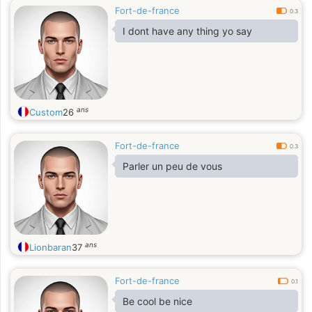
Fort-de-france
0.3
I dont have any thing yo say
ans
Custom
26
Fort-de-france
0.3
Parler un peu de vous
ans
Lionbaran
37
Fort-de-france
0.1
Be cool be nice