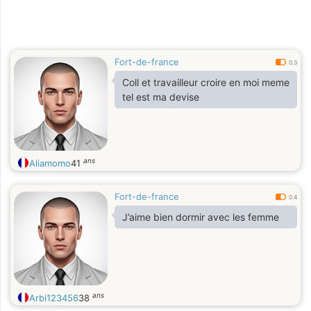
Fort-de-france
0.3
Coll et travailleur croire en moi meme
tel est ma devise
ans
Aliamomo
41
Fort-de-france
0.4
J’aime bien dormir avec les femme
ans
Arbi123456
38