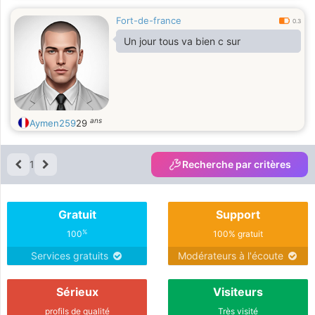
Fort-de-france
0.3
Un jour tous va bien c sur
ans
Aymen259
29
1
Recherche par critères
Gratuit
Support
%
100
100% gratuit
Services gratuits
Modérateurs à l'écoute
Sérieux
Visiteurs
profils de qualité
Très visité