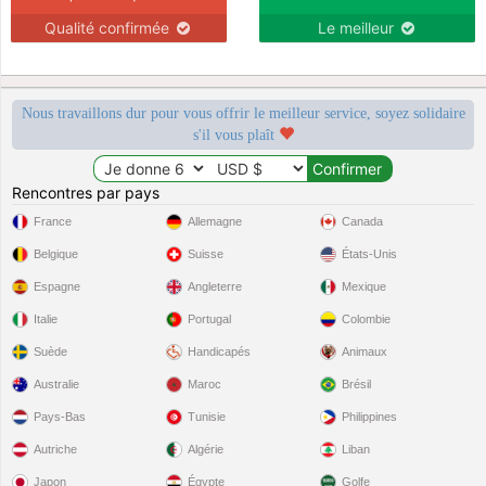
Qualité confirmée
Le meilleur
Nous travaillons dur pour vous offrir le meilleur service, soyez solidaire
s'il vous plaît
Rencontres par pays
France
Allemagne
Canada
Belgique
Suisse
États-Unis
Espagne
Angleterre
Mexique
Italie
Portugal
Colombie
Suède
Handicapés
Animaux
Australie
Maroc
Brésil
Pays-Bas
Tunisie
Philippines
Autriche
Algérie
Liban
Japon
Égypte
Golfe