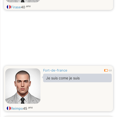
ans
Firase
40
Fort-de-france
0.1
Je suis come je suis
ans
Reimpo
45