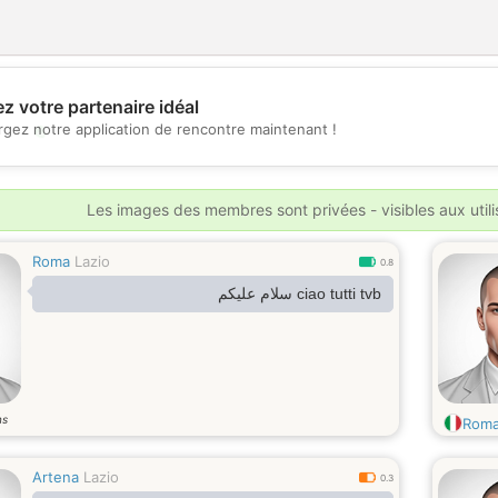
z votre partenaire idéal
💖
rgez notre application de rencontre maintenant !
💕
Les images des membres sont privées - visibles aux util
Roma
Lazio
0.8
ciao tutti tvb سلام عليكم
ns
Roma
Artena
Lazio
0.3