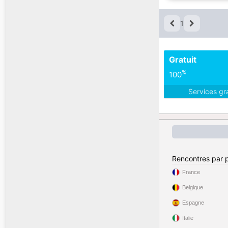
1
Gratuit
%
100
Services gr
Rencontres par 
France
Belgique
Espagne
Italie