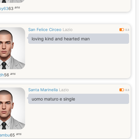
ans
joy63
63
San Felice Circeo
Lazio
0.3
loving kind and hearted man
ans
dh
56
Santa Marinella
Lazio
0.3
uomo maturo e single
ans
ambu
65