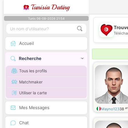
Tunisia Dating
Tunis 06-08-2026 21:54
Trouve
Télécha
Accueil
Recherche
Tous les profils
Matchmaker
Utiliser la carte
Mes Messages
a
Mayno123
38
Chat