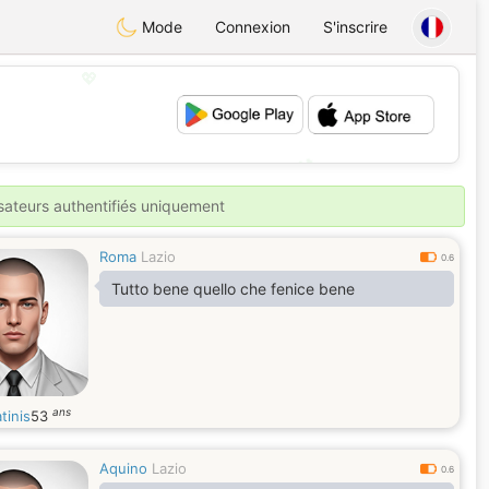
Mode
Connexion
S'inscrire
💖
💕
isateurs authentifiés uniquement
Roma
Lazio
0.6
Tutto bene quello che fenice bene
ans
tinis
53
Aquino
Lazio
0.6