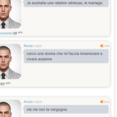
Je souhaite une relation sérieuse, le mariage.
ans
wenmmn
38
Roma
Lazio
0.6
cerco una donna che mi faccia innamorare e
vivere assieme
ans
p
60
Anzio
Lazio
0.3
vie vie non te vergogna