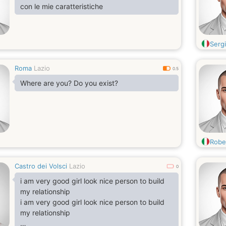
con le mie caratteristiche
Serg
Roma
Lazio
0.5
Where are you? Do you exist?
Robe
Castro dei Volsci
Lazio
0
i am very good girl look nice person to build
my relationship
i am very good girl look nice person to build
my relationship