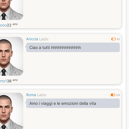
ans
iooo
22
Ariccia
Lazio
0.1
Ciao a tutti hhhhhhhhhhhhh
ans
rto1
38
Roma
Lazio
0.5
Amo i viaggi e le emozioni della vita