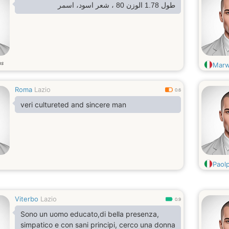
طول 1.78 الوزن 80 ، شعر اسود، اسمر
ns
Mar
Roma
Lazio
0.6
veri cultureted and sincere man
Paol
Viterbo
Lazio
0.9
Sono un uomo educato,di bella presenza,
simpatico e con sani principi, cerco una donna