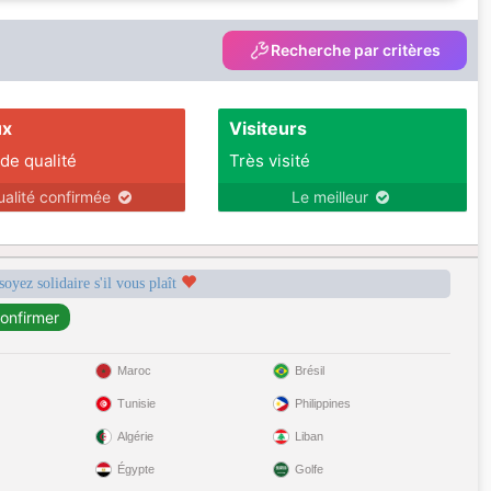
Recherche par critères
ux
Visiteurs
 de qualité
Très visité
ualité confirmée
Le meilleur
soyez solidaire s'il vous plaît
Maroc
Brésil
Tunisie
Philippines
Algérie
Liban
Égypte
Golfe