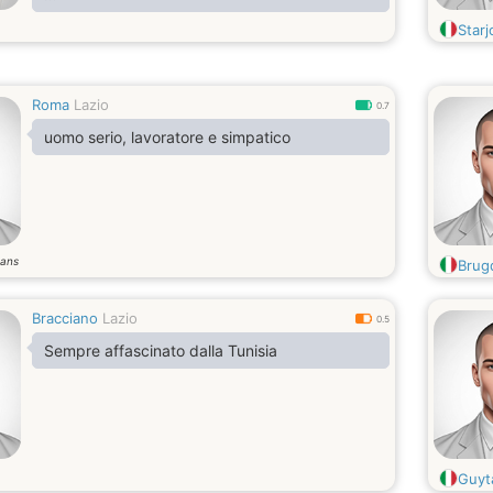
i am very good girl look nice person to build
Star
my relationship
Roma
Lazio
0.7
uomo serio, lavoratore e simpatico
ans
Brug
Bracciano
Lazio
0.5
Sempre affascinato dalla Tunisia
Guyt