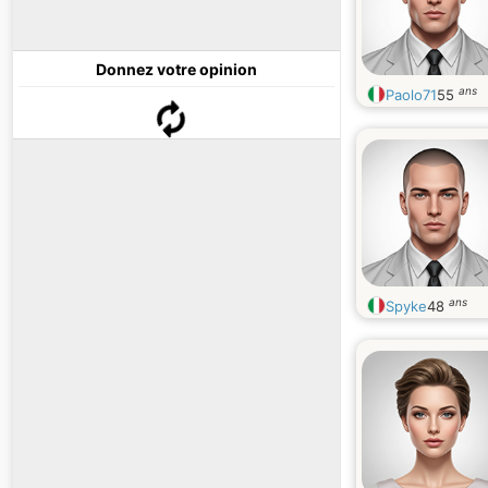
Donnez votre opinion
ans
Paolo71
55
ans
Spyke
48