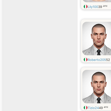
ans
Lily100
39
Roberto205
52
ans
Tizio24
49