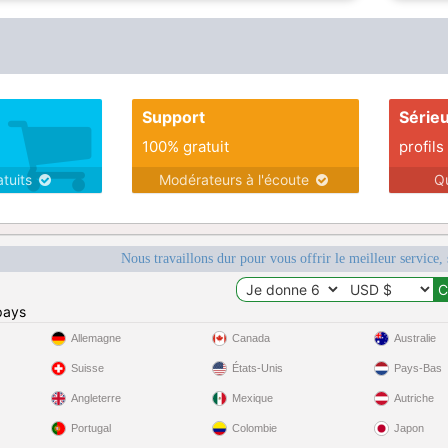
Support
Série
100% gratuit
profils
atuits
Modérateurs à l'écoute
Q
Nous travaillons dur pour vous offrir le meilleur service, 
pays
Allemagne
Canada
Australie
Suisse
États-Unis
Pays-Bas
Angleterre
Mexique
Autriche
Portugal
Colombie
Japon