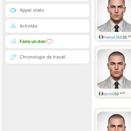
Appel vidéo
Activités
a
Hama1366
36
Faire un don
Chronologie de travail
ans
Iannik
56