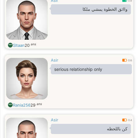
Asir
0.8
وااثق الخطوة يمشي ملكا
ans
Sltaan
20
Asir
0.6
serious relationship only
ans
Rania256
29
Asir
0.4
كن باللحظه