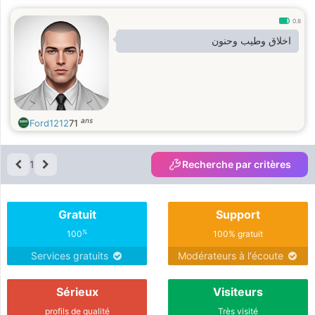
0.8
اخلاق وطيب وحنون
ans
Ford1212
71
1
Recherche par critères
Gratuit
Support
%
100
100% gratuit
Services gratuits
Modérateurs à l'écoute
Sérieux
Visiteurs
profils de qualité
Très visité