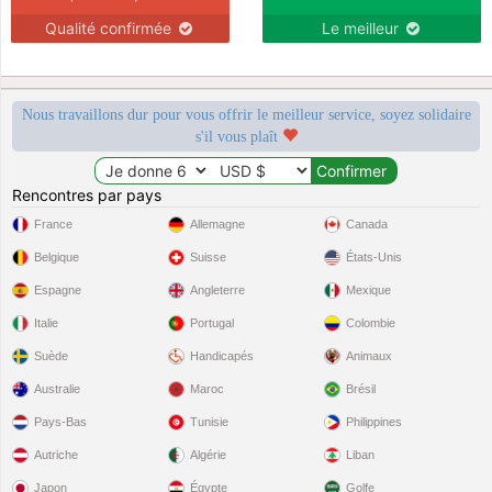
Qualité confirmée
Le meilleur
Nous travaillons dur pour vous offrir le meilleur service, soyez solidaire
s'il vous plaît
Rencontres par pays
France
Allemagne
Canada
Belgique
Suisse
États-Unis
Espagne
Angleterre
Mexique
Italie
Portugal
Colombie
Suède
Handicapés
Animaux
Australie
Maroc
Brésil
Pays-Bas
Tunisie
Philippines
Autriche
Algérie
Liban
Japon
Égypte
Golfe