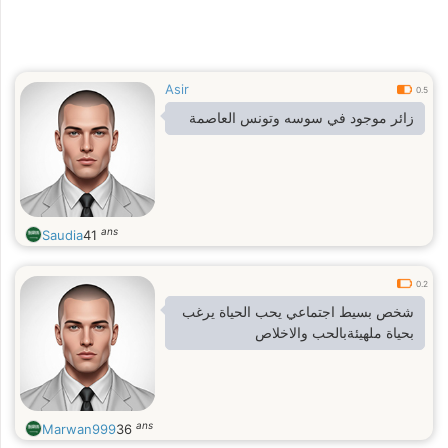
Asir
0.5
زائر موجود في سوسه وتونس العاصمة
ans
Saudia
41
0.2
شخص بسيط اجتماعي يحب الحياة يرغب
بحياة ملهيئةبالحب والاخلاص
ans
Marwan999
36