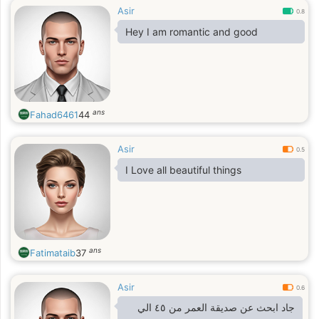
Asir
0.8
Hey I am romantic and good
ans
Fahad6461
44
Asir
0.5
I Love all beautiful things
ans
Fatimataib
37
Asir
0.6
جاد ابحث عن صديقة العمر من ٤٥ الي