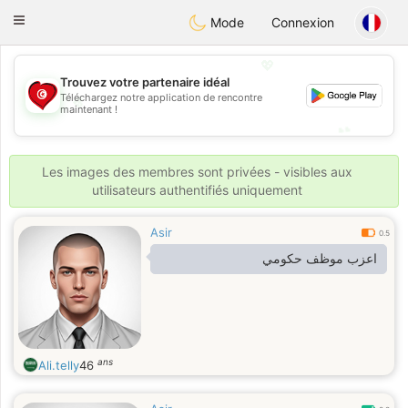
Tunisia Dating
Toggle
Mode
Connexion
navigation
💖
Trouvez votre partenaire idéal
💖
Téléchargez notre application de rencontre
maintenant !
💕
💕
Les images des membres sont privées - visibles aux
utilisateurs authentifiés uniquement
Asir
0.5
اعزب موظف حكومي
ans
Ali.telly
46