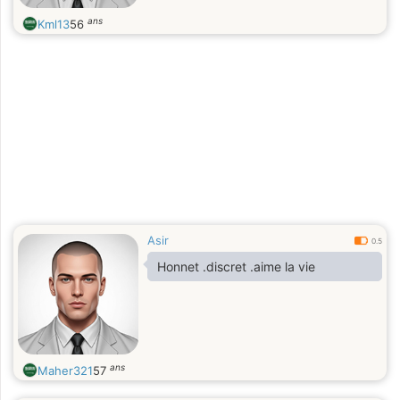
ans
Kml13
56
Asir
0.5
Honnet .discret .aime la vie
ans
Maher321
57