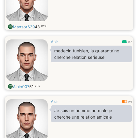
ans
Mansor639
43
Asir
0.7
medecin tunisien, la quarantaine
cherche relation serieuse
ans
Alain007
51
Asir
0.6
Je suis un homme normale je
cherche une relation amicale