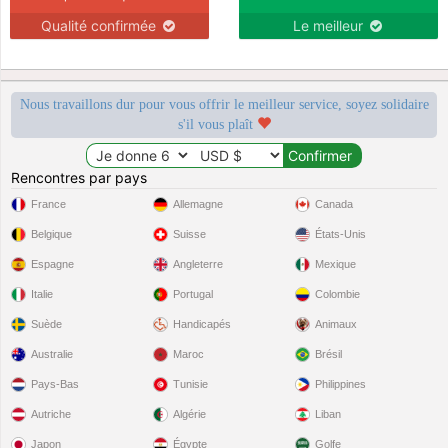
Qualité confirmée
Le meilleur
Nous travaillons dur pour vous offrir le meilleur service, soyez solidaire
s'il vous plaît
Rencontres par pays
France
Allemagne
Canada
Belgique
Suisse
États-Unis
Espagne
Angleterre
Mexique
Italie
Portugal
Colombie
Suède
Handicapés
Animaux
Australie
Maroc
Brésil
Pays-Bas
Tunisie
Philippines
Autriche
Algérie
Liban
Japon
Égypte
Golfe