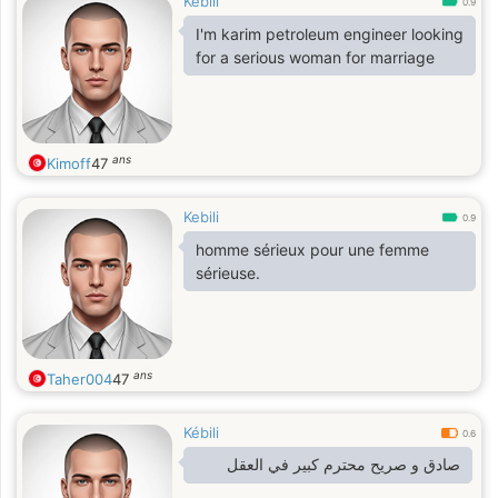
Kebili
0.9
I'm karim petroleum engineer looking
for a serious woman for marriage
ans
Kimoff
47
Kebili
0.9
homme sérieux pour une femme
sérieuse.
ans
Taher004
47
Kébili
0.6
صادق و صريح محترم كبير في العقل