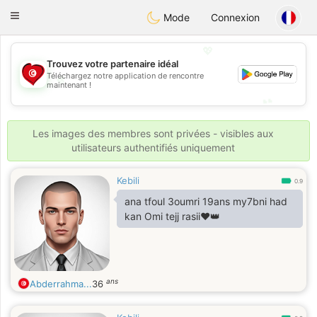
Tunisia Dating
Toggle
Mode
Connexion
navigation
💖
Trouvez votre partenaire idéal
💖
Téléchargez notre application de rencontre
maintenant !
💕
💕
Les images des membres sont privées - visibles aux
utilisateurs authentifiés uniquement
Kebili
0.9
ana tfoul 3oumri 19ans my7bni had
kan Omi tejj rasii♥️👑
ans
Abderrahma...
36