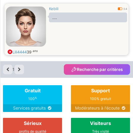
Kebili
0.4
....
ans
Lili4444
39
1
Recherche par critères
Gratuit
Support
%
100
100% gratuit
Services gratuits
Modérateurs à l'écoute
Sérieux
Visiteurs
profils de qualité
Très visité