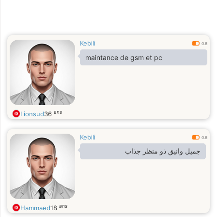
Kebili
0.6
maintance de gsm et pc
ans
Lionsud
36
Kebili
0.6
جميل وانيق ذو منظر جذاب
ans
Hammaed
18