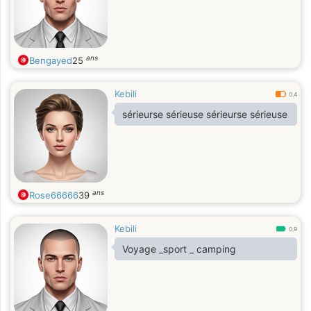
ans
Bengayed
25
Kebili
0.4
sérieurse sérieuse sérieurse sérieuse
ans
Rose66666
39
Kebili
0.9
Voyage _sport _ camping