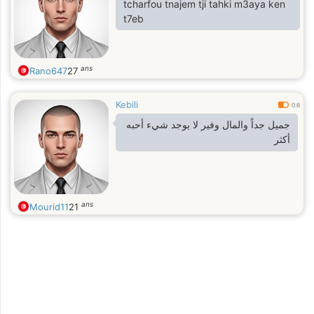
tcharfou tnajem tji tahki m3aya ken
t7eb
ans
Rano647
27
Kebili
0.6
جميل جداً والمال وفير لا يوجد شيء أحبه
أكثر
ans
Mourid11
21