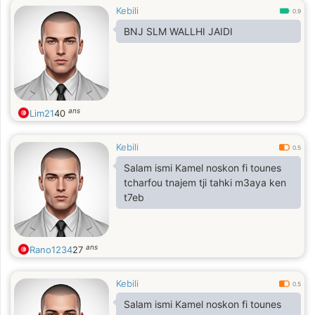
Kebili
0.9
BNJ SLM WALLHI JAIDI
ans
Lim21
40
Kebili
0.5
Salam ismi Kamel noskon fi tounes
tcharfou tnajem tji tahki m3aya ken
t7eb
ans
Rano1234
27
Kebili
0.5
Salam ismi Kamel noskon fi tounes