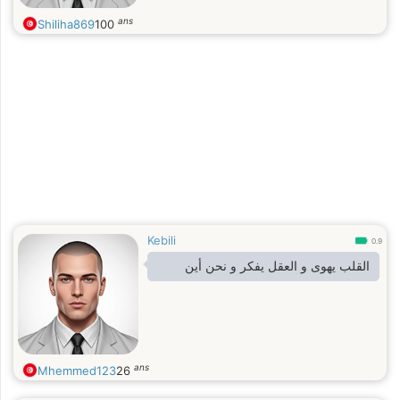
ans
Shiliha869
100
Kebili
0.9
القلب يهوى و العقل يفكر و نحن أين
ans
Mhemmed123
26