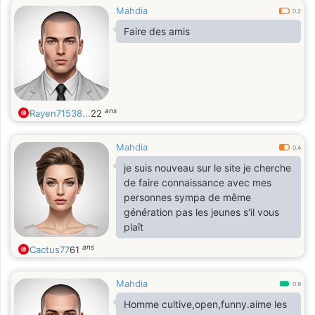
Mahdia
0.2
Faire des amis
ans
Rayen71538...
22
Mahdia
0.4
je suis nouveau sur le site je cherche
de faire connaissance avec mes
personnes sympa de même
génération pas les jeunes s'il vous
plaît
ans
Cactus77
61
Mahdia
0.9
Homme cultive,open,funny.aime les