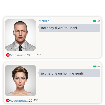
Mahdia
0.9
kol chay fi wa9tou bahi
ans
Mohamed878...
38
0.9
je cherche un homme gentil
ans
Ayoutatout...
22