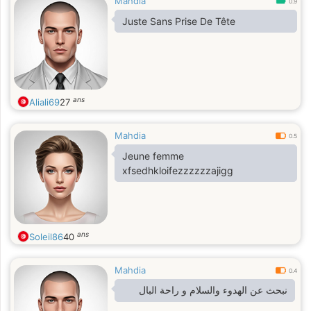
Mahdia
0.9
Juste Sans Prise De Tête
ans
Aliali69
27
Mahdia
0.5
Jeune femme
xfsedhkloifezzzzzzajigg
ans
Soleil86
40
Mahdia
0.4
نبحث عن الهدوء والسلام و راحة البال