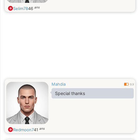
ans
Selim78
46
Mahdia
0.3
Special thanks
ans
Redmoon7
41