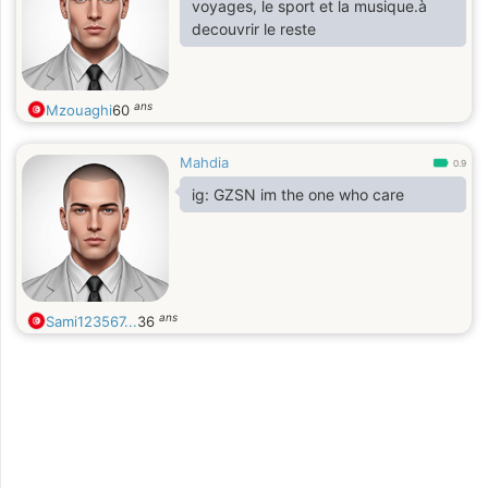
voyages, le sport et la musique.à
decouvrir le reste
ans
Mzouaghi
60
Mahdia
0.9
ig: GZSN im the one who care
ans
Sami123567...
36