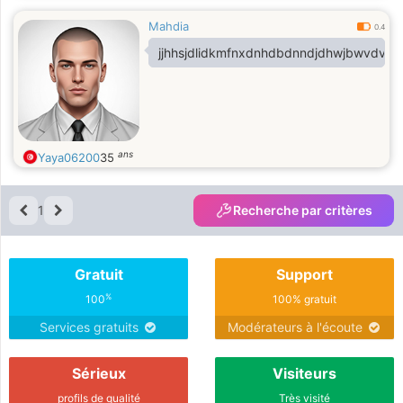
Mahdia
0.4
jjhhsjdlidkmfnxdnhdbdnndjdhwjbwvdvjdj
ans
Yaya06200
35
1
Recherche par critères
Gratuit
Support
%
100
100% gratuit
Services gratuits
Modérateurs à l'écoute
Sérieux
Visiteurs
profils de qualité
Très visité