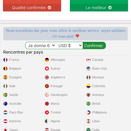
Qualité confirmée
Le meilleur
Nous travaillons dur pour vous offrir le meilleur service, soyez solidaire
s'il vous plaît
Rencontres par pays
France
Allemagne
Canada
Belgique
Suisse
États-Unis
Espagne
Angleterre
Mexique
Italie
Portugal
Colombie
Suède
Handicapés
Animaux
Australie
Maroc
Brésil
Pays-Bas
Tunisie
Philippines
Autriche
Algérie
Liban
Japon
Égypte
Golfe