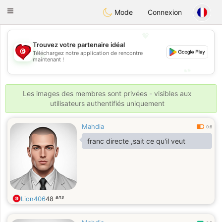
Tunisia Dating
Toggle
Mode
Connexion
navigation
💖
Trouvez votre partenaire idéal
💖
Téléchargez notre application de rencontre
maintenant !
💕
💕
Les images des membres sont privées - visibles aux
utilisateurs authentifiés uniquement
Mahdia
0.6
franc directe ,sait ce qu'il veut
ans
Lion406
48