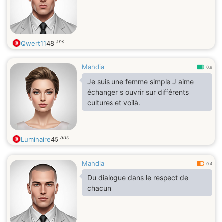
ans
Qwert11
48
Mahdia
0.8
Je suis une femme simple J aime
échanger s ouvrir sur différents
cultures et voilà.
ans
Luminaire
45
Mahdia
0.4
Du dialogue dans le respect de
chacun