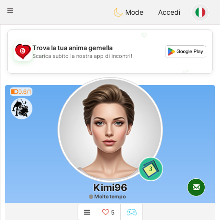
Tunisia Dating
Toggle
Mode
Accedi
navigation
💖
Trova la tua anima gemella
💖
Scarica subito la nostra app di incontri!
💕
💕
0.6/1
3
Kimi96
Molto tempo
5