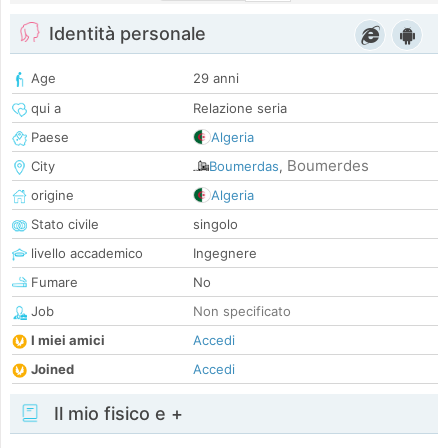
Identità personale
Age
29 anni
qui a
Relazione seria
Paese
Algeria
Boumerdes
City
Boumerdas
,
origine
Algeria
Stato civile
singolo
livello accademico
Ingegnere
Fumare
No
Job
Non specificato
I miei amici
Accedi
Joined
Accedi
Il mio fisico e +