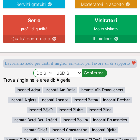
Servizi gratuiti
Moderatori in ascolto
Serio
Visitatori
profili di qualità
Molto visitato
Qualità confermata
Il migliore
Lavoriamo sodo per darti il miglior servizio, per favore sii di supporto
Trova single nelle aree di: Algeria
Incontri Adrar
Incontri Aïn Defla
Incontri Aïn Témouchent
Incontri Algiers
Incontri Annaba
Incontri Batna
Incontri Béchar
Incontri Béjaïa
Incontri Biskra
Incontri Blida
Incontri Bordj Bou Arréridj
Incontri Bouira
Incontri Boumerdes
Incontri Chlef
Incontri Constantine
Incontri Djelfa
Incontri El Bayadh
Incontri El Oued
Incontri El Tarf
Incontri Ghardaia