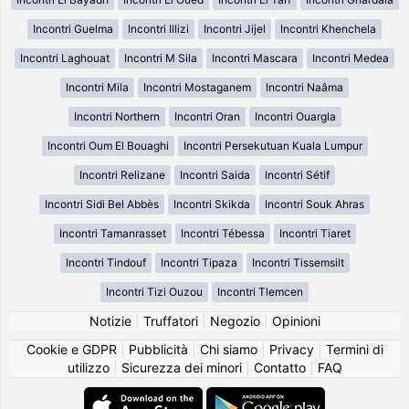
Incontri Guelma
Incontri Illizi
Incontri Jijel
Incontri Khenchela
Incontri Laghouat
Incontri M Sila
Incontri Mascara
Incontri Medea
Incontri Mila
Incontri Mostaganem
Incontri Naâma
Incontri Northern
Incontri Oran
Incontri Ouargla
Incontri Oum El Bouaghi
Incontri Persekutuan Kuala Lumpur
Incontri Relizane
Incontri Saida
Incontri Sétif
Incontri Sidi Bel Abbès
Incontri Skikda
Incontri Souk Ahras
Incontri Tamanrasset
Incontri Tébessa
Incontri Tiaret
Incontri Tindouf
Incontri Tipaza
Incontri Tissemsilt
Incontri Tizi Ouzou
Incontri Tlemcen
Notizie
|
Truffatori
|
Negozio
|
Opinioni
Cookie e GDPR
|
Pubblicità
|
Chi siamo
|
Privacy
|
Termini di
utilizzo
|
Sicurezza dei minori
|
Contatto
|
FAQ