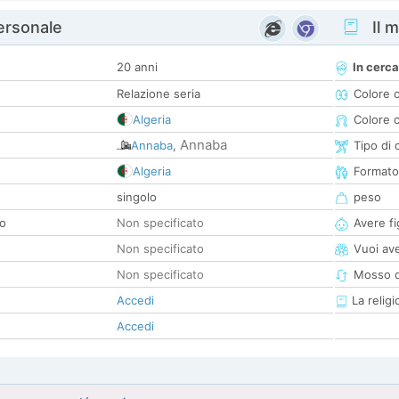
personale
Il m
20 anni
In cerca
Relazione seria
Colore 
Algeria
Colore c
Annaba
Annaba
,
Tipo di 
Algeria
Formato
singolo
peso
co
Non specificato
Avere fig
Non specificato
Vuoi ave
Non specificato
Mosso d
Accedi
La religi
Accedi