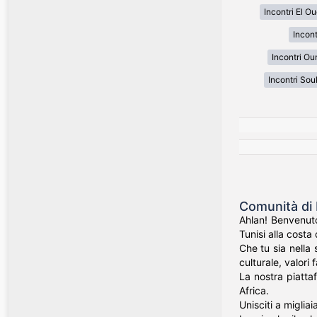
Incontri El O
Incon
Incontri Ou
Incontri Sou
Comunità di 
Ahlan! Benvenuto 
Tunisi alla costa
Che tu sia nella 
culturale, valori 
La nostra piatta
Africa.
Unisciti a miglia