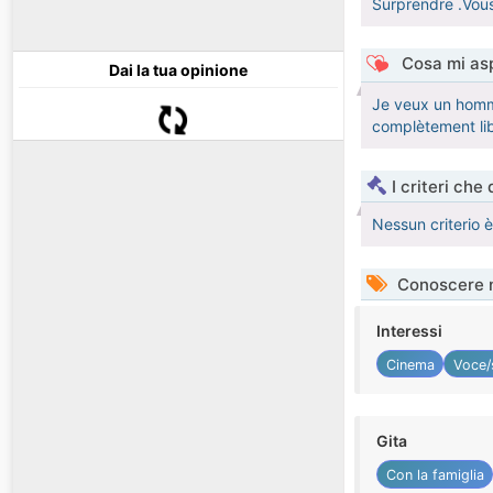
Surprendre .Vou
Cosa mi asp
Dai la tua opinione
Je veux un homme
complètement lib
I criteri che
Nessun criterio 
Conoscere 
Interessi
Cinema
Voce/
Gita
Con la famiglia