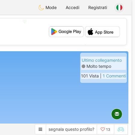
Mode
Accedi
Registrati
💖
💕
Ultimo collegamento
Molto tempo
101 Vista |
1 Commenti
segnala questo profilo?
13