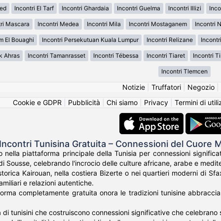
ued
Incontri El Tarf
Incontri Ghardaia
Incontri Guelma
Incontri Illizi
Inco
tri Mascara
Incontri Medea
Incontri Mila
Incontri Mostaganem
Incontri
m El Bouaghi
Incontri Persekutuan Kuala Lumpur
Incontri Relizane
Incontr
k Ahras
Incontri Tamanrasset
Incontri Tébessa
Incontri Tiaret
Incontri T
Incontri Tlemcen
Notizie
|
Truffatori
|
Negozio
|
Cookie e GDPR
|
Pubblicità
|
Chi siamo
|
Privacy
|
Termini di util
Incontri Tunisina Gratuita – Connessioni del Cuore 
nella piattaforma principale della Tunisia per connessioni significat
 di Sousse, celebrando l'incrocio delle culture africane, arabe e medit
storica Kairouan, nella costiera Bizerte o nei quartieri moderni di Sf
familiari e relazioni autentiche.
forma completamente gratuita onora le tradizioni tunisine abbraccia
ia di tunisini che costruiscono connessioni significative che celebrano