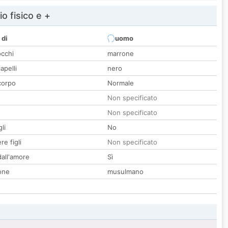
io fisico e +
 di
uomo
occhi
marrone
apelli
nero
corpo
Normale
Non specificato
Non specificato
li
No
re figli
Non specificato
all'amore
Sì
one
musulmano