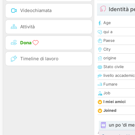
Identità 
Videochiamata
Age
Attività
qui a
Paese
Dona
City
origine
Timeline di lavoro
Stato civile
livello accademi
Fumare
Job
I miei amici
Joined
un po 'di me