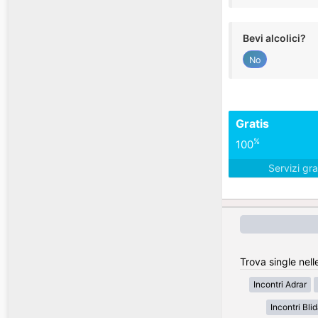
Bevi alcolici?
No
Gratis
%
100
Servizi gra
Trova single nell
Incontri Adrar
Incontri Bli