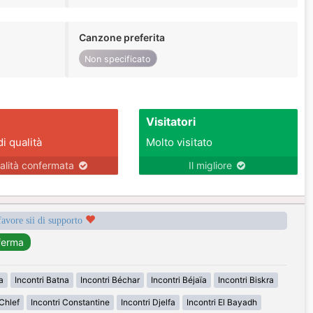
Canzone preferita
Non specificato
Visitatori
di qualità
Molto visitato
alità confermata
Il migliore
favore sii di supporto
a
Incontri Batna
Incontri Béchar
Incontri Béjaïa
Incontri Biskra
 Chlef
Incontri Constantine
Incontri Djelfa
Incontri El Bayadh