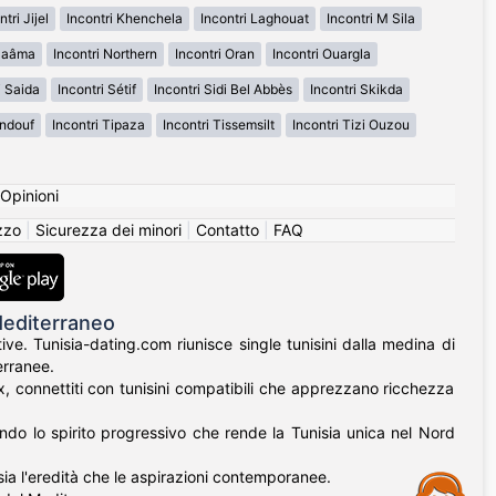
ntri Jijel
Incontri Khenchela
Incontri Laghouat
Incontri M Sila
 Naâma
Incontri Northern
Incontri Oran
Incontri Ouargla
i Saida
Incontri Sétif
Incontri Sidi Bel Abbès
Incontri Skikda
indouf
Incontri Tipaza
Incontri Tissemsilt
Incontri Tizi Ouzou
Opinioni
izzo
|
Sicurezza dei minori
|
Contatto
|
FAQ
Mediterraneo
ive. Tunisia-dating.com riunisce single tunisini dalla medina di
erranee.
ax, connettiti con tunisini compatibili che apprezzano ricchezza
ndo lo spirito progressivo che rende la Tunisia unica nel Nord
 sia l'eredità che le aspirazioni contemporanee.
Assistance