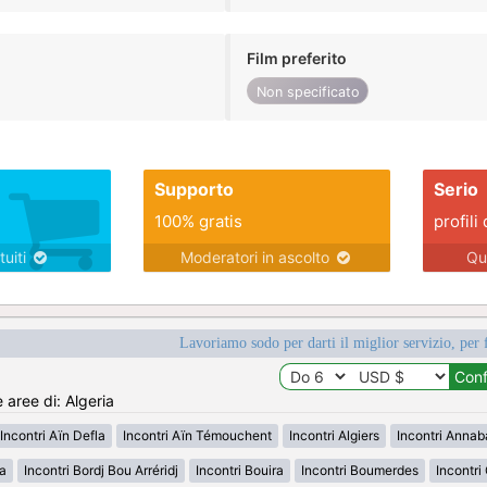
Film preferito
Non specificato
Supporto
Serio
100% gratis
profili 
tuiti
Moderatori in ascolto
Qu
Lavoriamo sodo per darti il miglior servizio, per 
e aree di: Algeria
Incontri Aïn Defla
Incontri Aïn Témouchent
Incontri Algiers
Incontri Annab
da
Incontri Bordj Bou Arréridj
Incontri Bouira
Incontri Boumerdes
Incontri