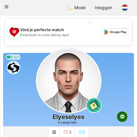
Tunisia Dating
Toggle
Mode
Inloggen
navigation
💖
Vind je perfecte match
💖
Download nu onze dating-app!
💕
💕
0.6/1
0
Elyeselyes
Lange tijd
0