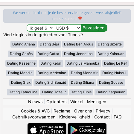
We werken hard om je de beste service te geven, wees alsjeblieft
ondersteunend
Vind singles in de gebieden van: Tunesië
Dating Ariana
Dating Béja
Dating Ben Arous
Dating Bizerte
Dating Gabès
Dating Gafsa
Dating Jendouba
Dating Kairouan
Dating Kasserine
Dating Kebili
Dating La Manouba
Dating Le Kef
Dating Mahdia
Dating Médenine
Dating Monastir
Dating Nabeul
Dating Sfax
Dating Sidi Bouzid
Dating Siliana
Dating Sousse
Dating Tataouine
Dating Tozeur
Dating Tunis
Dating Zaghouan
Nieuws
|
Oplichters
|
Winkel
|
Meningen
Cookies & AVG
|
Reclame
|
Over ons
|
Privacy
|
Gebruiksvoorwaarden
|
Kinderveiligheid
|
Contact
|
FAQ