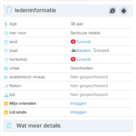
ledeninformatie
Age
38 jaar
hier voor
Serieuze relatie
land
Tunesië
Sousse
stad
Masakin
,
herkomst
Tunesië
vitaal
Gescheiden
academisch niveau
Niet gespecificeerd
Roken
Niet gespecificeerd
job
Niet gespecificeerd
Mijn vrienden
Inloggen
Lid sinds
Inloggen
Wat meer details