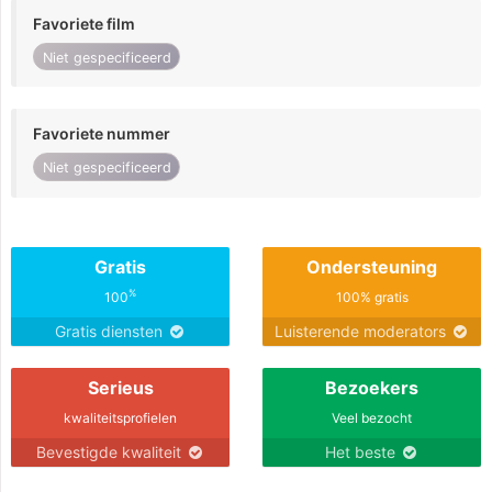
Favoriete film
Niet gespecificeerd
Favoriete nummer
Niet gespecificeerd
Gratis
Ondersteuning
%
100
100% gratis
Gratis diensten
Luisterende moderators
Serieus
Bezoekers
kwaliteitsprofielen
Veel bezocht
Bevestigde kwaliteit
Het beste