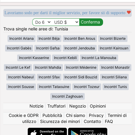
Lavoriamo sodo per darti il miglior servizio, per favore sii di supporto
Trova single nelle aree di: Tunisia
Incontri Ariana
Incontri Béja
Incontri Ben Arous
Incontri Bizerte
Incontri Gabès
Incontri Gafsa
Incontri Jendouba
Incontri Kairouan
Incontri Kasserine
Incontri Kebili
Incontri La Manouba
Incontri Le Kef
Incontri Mahdia
Incontri Médenine
Incontri Monastir
Incontri Nabeul
Incontri Sfax
Incontri Sidi Bouzid
Incontri Siliana
Incontri Sousse
Incontri Tataouine
Incontri Tozeur
Incontri Tunis
Incontri Zaghouan
Notizie
|
Truffatori
|
Negozio
|
Opinioni
Cookie e GDPR
|
Pubblicità
|
Chi siamo
|
Privacy
|
Termini di
utilizzo
|
Sicurezza dei minori
|
Contatto
|
FAQ