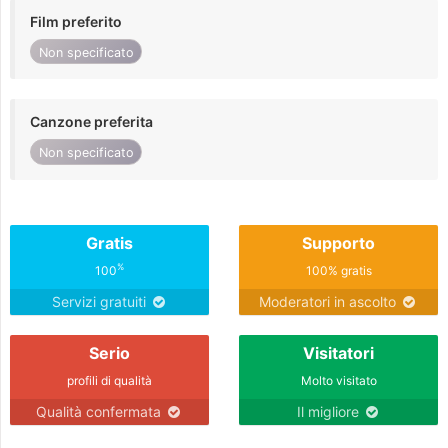
Film preferito
Non specificato
Canzone preferita
Non specificato
Gratis
Supporto
%
100
100% gratis
Servizi gratuiti
Moderatori in ascolto
Serio
Visitatori
profili di qualità
Molto visitato
Qualità confermata
Il migliore