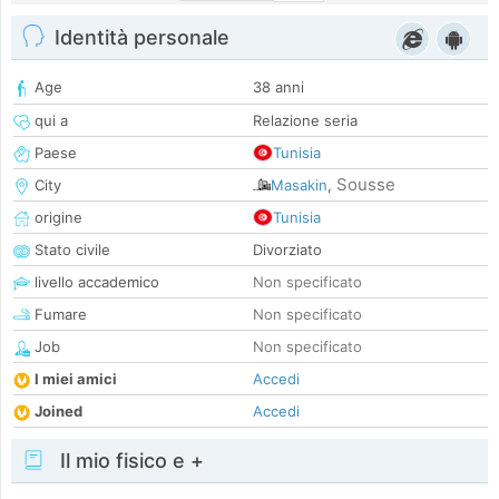
Identità personale
Age
38 anni
qui a
Relazione seria
Paese
Tunisia
Sousse
City
Masakin
,
origine
Tunisia
Stato civile
Divorziato
livello accademico
Non specificato
Fumare
Non specificato
Job
Non specificato
I miei amici
Accedi
Joined
Accedi
Il mio fisico e +