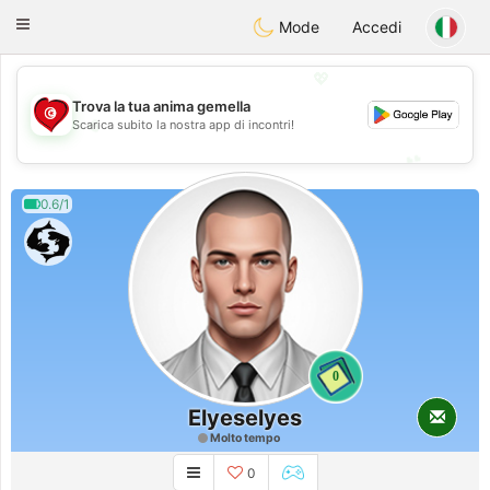
Tunisia Dating
Toggle
Mode
Accedi
navigation
💖
Trova la tua anima gemella
💖
Scarica subito la nostra app di incontri!
💕
💕
0.6/1
0
Elyeselyes
Molto tempo
0