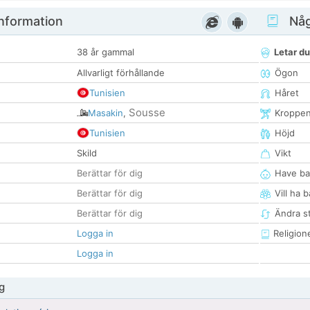
nformation
Någ
38 år gammal
Letar du
Allvarligt förhållande
Ögon
Tunisien
Håret
Sousse
Masakin
,
Kroppe
Tunisien
Höjd
Skild
Vikt
Berättar för dig
Have ba
Berättar för dig
Vill ha 
Berättar för dig
Ändra st
Logga in
Religion
Logga in
g