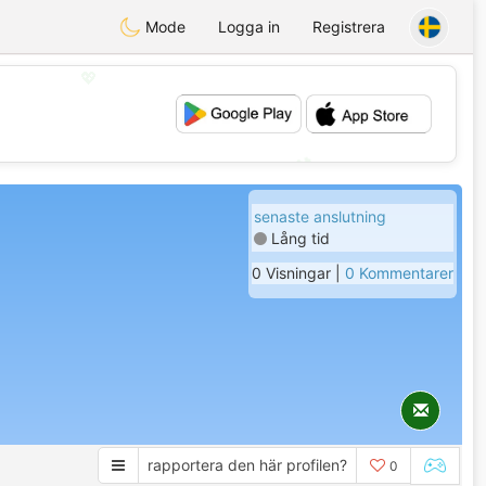
Mode
Logga in
Registrera
💖
💕
senaste anslutning
Lång tid
0 Visningar |
0 Kommentarer
rapportera den här profilen?
0