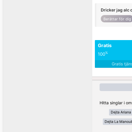
Dricker jag alc 
Berättar för dig
Gratis
%
100
Gratis tjä
Hitta singlar i o
Dejta Ariana
Dejta La Manou