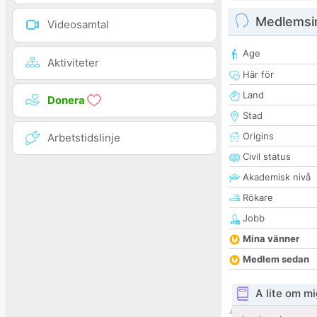
Medlemsi
Videosamtal
Age
Aktiviteter
Här för
Land
Donera
Stad
Origins
Arbetstidslinje
Civil status
Akademisk nivå
Rökare
Jobb
Mina vänner
Medlem sedan
A lite om mi