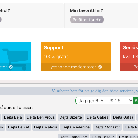
ohol?
Min favoritfilm?
Berättar för dig
Support
Seriö
100% gratis
kvalite
nster
Lyssnande moderatorer
Be
Vi arbetar hårt för att ge dig den bästa servicen, 
mrådena: Tunisien
Dejta Béja
Dejta Ben Arous
Dejta Bizerte
Dejta Gabès
Dejta Gafsa
ba
Dejta Le Kef
Dejta Mahdia
Dejta Médenine
Dejta Monastir
Dejta N
Dejta Tataouine
Dejta Tozeur
Dejta Tuni