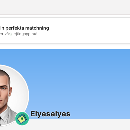
din perfekta matchning
💖
er vår dejtingapp nu!
💕
Elyeselyes
0