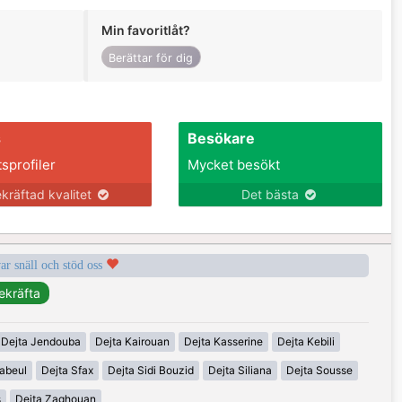
Min favoritlåt?
Berättar för dig
s
Besökare
tsprofiler
Mycket besökt
kräftad kvalitet
Det bästa
var snäll och stöd oss
Dejta Jendouba
Dejta Kairouan
Dejta Kasserine
Dejta Kebili
abeul
Dejta Sfax
Dejta Sidi Bouzid
Dejta Siliana
Dejta Sousse
s
Dejta Zaghouan