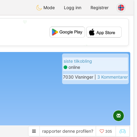
Mode
Logg inn
Registrer
💖
💕
siste tilkobling
online
7030 Visninger |
3 Kommentarer
rapporter denne profilen?
305