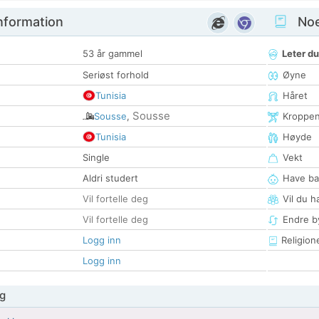
nformation
Noen
53 år gammel
Leter du
Seriøst forhold
Øyne
Tunisia
Håret
Sousse
Sousse
,
Kroppe
Tunisia
Høyde
Single
Vekt
Aldri studert
Have ba
Vil fortelle deg
Vil du h
Vil fortelle deg
Endre by
Logg inn
Religion
Logg inn
g