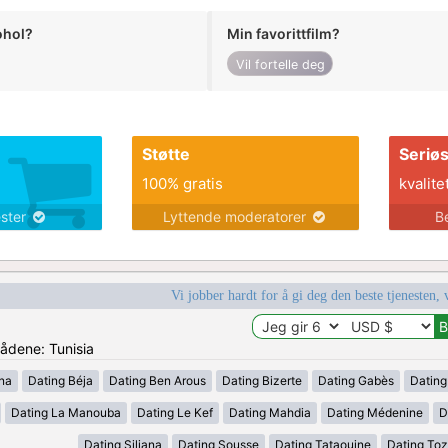
ohol?
Min favorittfilm?
Vil fortelle deg
Støtte
Seriø
100% gratis
kvalite
ester
Lyttende moderatorer
B
Vi jobber hardt for å gi deg den beste tjenesten, 
rådene: Tunisia
ana
Dating Béja
Dating Ben Arous
Dating Bizerte
Dating Gabès
Dating
Dating La Manouba
Dating Le Kef
Dating Mahdia
Dating Médenine
D
Dating Siliana
Dating Sousse
Dating Tataouine
Dating Toz