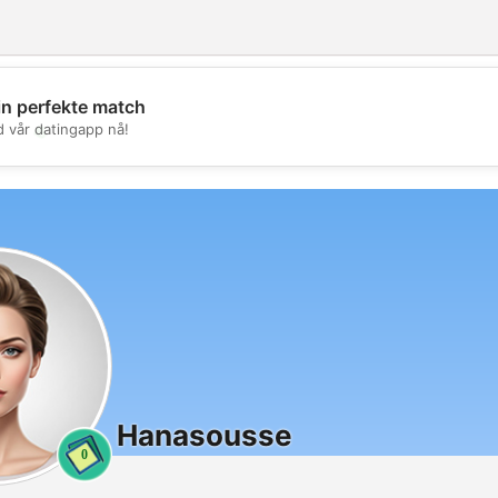
in perfekte match
💖
d vår datingapp nå!
💕
Hanasousse
0