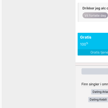
Drikker jeg alc 
Vil fortelle deg
Gratis
%
100
Gratis tjen
Finn singler i om
Dating Ari
Dating Kebili