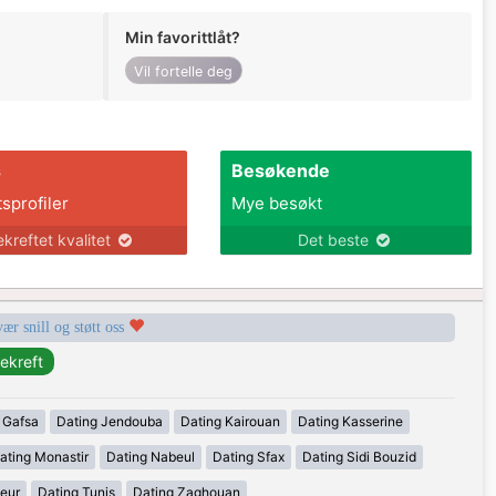
Min favorittlåt?
Vil fortelle deg
s
Besøkende
tsprofiler
Mye besøkt
ekreftet kvalitet
Det beste
vær snill og støtt oss
 Gafsa
Dating Jendouba
Dating Kairouan
Dating Kasserine
ating Monastir
Dating Nabeul
Dating Sfax
Dating Sidi Bouzid
eur
Dating Tunis
Dating Zaghouan