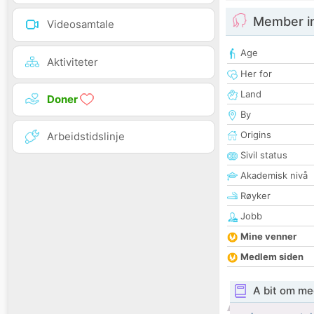
Member i
Videosamtale
Age
Aktiviteter
Her for
Land
Doner
By
Origins
Arbeidstidslinje
Sivil status
Akademisk nivå
Røyker
Jobb
Mine venner
Medlem siden
A bit om me