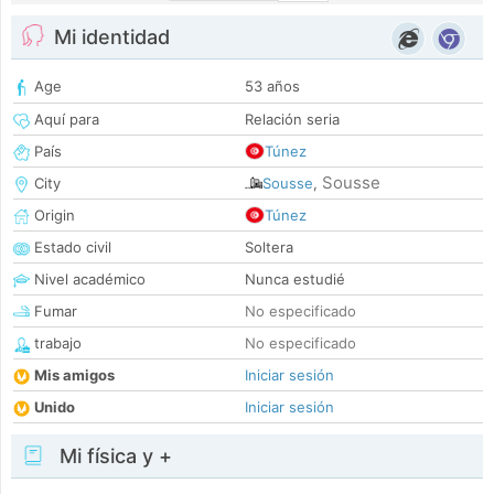
Mi identidad
Age
53 años
Aquí para
Relación seria
País
Túnez
Sousse
City
Sousse
,
Origin
Túnez
Estado civil
Soltera
Nivel académico
Nunca estudié
Fumar
No especificado
trabajo
No especificado
Mis amigos
Iniciar sesión
Unido
Iniciar sesión
Mi física y +