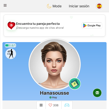
Tunisia Dating
Toggle
Mode
Iniciar sesión
navigation
💖
Encuentra tu pareja perfecta
💖
¡Descarga nuestra app de citas ahora!
💕
💕
0.8/1
0
Hanasousse
Hoy
306