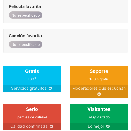
Película favorita
No especificado
Canción favorita
No especificado
Gratis
Soporte
%
100
100% gratis
Servicios gratuitos
Moderadores que escuchan
Serio
Visitantes
perfiles de calidad
Muy visitado
Calidad confirmada
Lo mejor