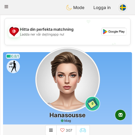
Tunisia Dating
Toggle
Mode
Logga in
navigation
💖
Hitta din perfekta matchning
💖
Ladda ner vår dejtingapp nu!
💕
💕
0.8/1
0
Hanasousse
Idag
307