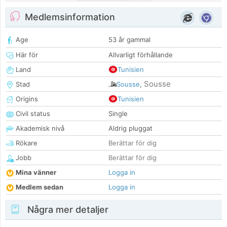
Medlemsinformation
Age
53 år gammal
Här för
Allvarligt förhållande
Land
Tunisien
Sousse
Stad
Sousse
,
Origins
Tunisien
Civil status
Single
Akademisk nivå
Aldrig pluggat
Rökare
Berättar för dig
Jobb
Berättar för dig
Mina vänner
Logga in
Medlem sedan
Logga in
Några mer detaljer