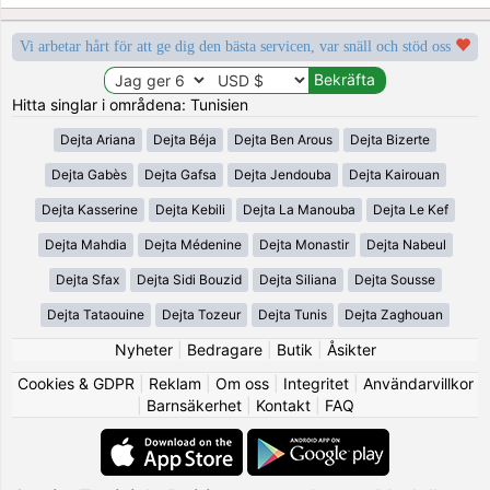
Vi arbetar hårt för att ge dig den bästa servicen, var snäll och stöd oss
Hitta singlar i områdena: Tunisien
Dejta Ariana
Dejta Béja
Dejta Ben Arous
Dejta Bizerte
Dejta Gabès
Dejta Gafsa
Dejta Jendouba
Dejta Kairouan
Dejta Kasserine
Dejta Kebili
Dejta La Manouba
Dejta Le Kef
Dejta Mahdia
Dejta Médenine
Dejta Monastir
Dejta Nabeul
Dejta Sfax
Dejta Sidi Bouzid
Dejta Siliana
Dejta Sousse
Dejta Tataouine
Dejta Tozeur
Dejta Tunis
Dejta Zaghouan
Nyheter
|
Bedragare
|
Butik
|
Åsikter
Cookies & GDPR
|
Reklam
|
Om oss
|
Integritet
|
Användarvillkor
|
Barnsäkerhet
|
Kontakt
|
FAQ