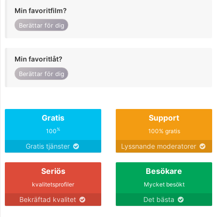
Min favoritfilm?
Berättar för dig
Min favoritlåt?
Berättar för dig
Gratis
Support
%
100
100% gratis
Gratis tjänster
Lyssnande moderatorer
Seriös
Besökare
kvalitetsprofiler
Mycket besökt
Bekräftad kvalitet
Det bästa