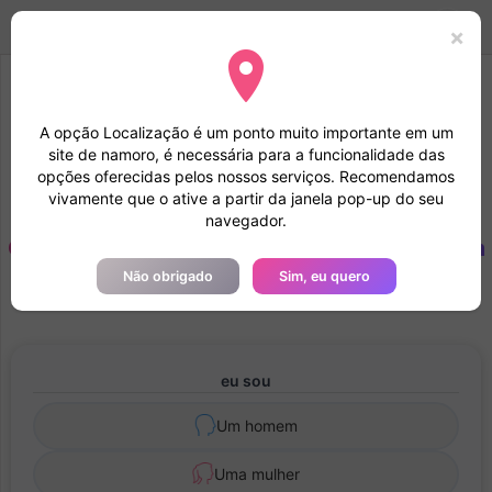
Tunisia Dating
Toggle
Mode
Entrar
×
navigation
Recomendamos que você aceite a
A opção Localização é um ponto muito importante em um
geolocalização
site de namoro, é necessária para a funcionalidade das
Ao concordar em ser geolocalizado, seu arquivo será estudado
opções oferecidas pelos nossos serviços. Recomendamos
mais rapidamente e seu perfil ganhará a confiança dos outros
vivamente que o ative a partir da janela pop-up do seu
membros
navegador.
Crie uma conta grátis em tunisia-dating.com
Não obrigado
Sim, eu quero
100% e converse com membros solteiros
eu sou
Um homem
Uma mulher