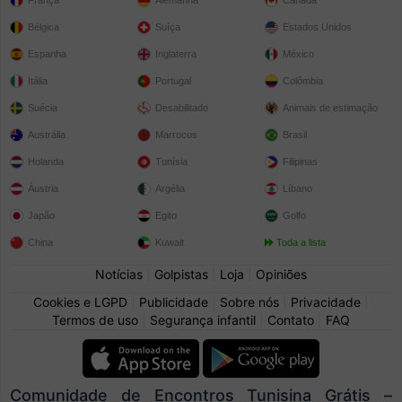
França
Alemanha
Canadá
Bélgica
Suíça
Estados Unidos
Espanha
Inglaterra
México
Itália
Portugal
Colômbia
Suécia
Desabilitado
Animais de estimação
Austrália
Marrocos
Brasil
Holanda
Tunísia
Filipinas
Áustria
Argélia
Líbano
Japão
Egito
Golfo
China
Kuwait
Toda a lista
Notícias
|
Golpistas
|
Loja
|
Opiniões
Cookies e LGPD
|
Publicidade
|
Sobre nós
|
Privacidade
|
Termos de uso
|
Segurança infantil
|
Contato
|
FAQ
Comunidade de Encontros Tunisina Grátis –