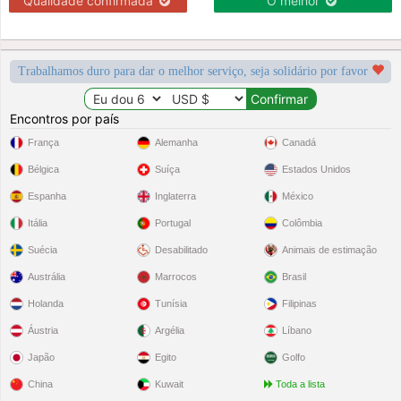
Qualidade confirmada
O melhor
Trabalhamos duro para dar o melhor serviço, seja solidário por favor
Encontros por país
França
Alemanha
Canadá
Bélgica
Suíça
Estados Unidos
Espanha
Inglaterra
México
Itália
Portugal
Colômbia
Suécia
Desabilitado
Animais de estimação
Austrália
Marrocos
Brasil
Holanda
Tunísia
Filipinas
Áustria
Argélia
Líbano
Japão
Egito
Golfo
China
Kuwait
Toda a lista