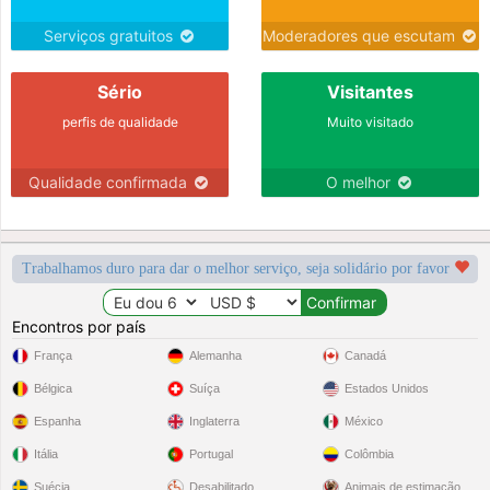
Serviços gratuitos
Moderadores que escutam
Sério
Visitantes
perfis de qualidade
Muito visitado
Qualidade confirmada
O melhor
Trabalhamos duro para dar o melhor serviço, seja solidário por favor
Encontros por país
França
Alemanha
Canadá
Bélgica
Suíça
Estados Unidos
Espanha
Inglaterra
México
Itália
Portugal
Colômbia
Suécia
Desabilitado
Animais de estimação