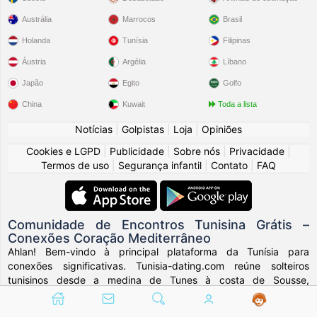
Austrália
Marrocos
Brasil
Holanda
Tunísia
Filipinas
Áustria
Argélia
Líbano
Japão
Egito
Golfo
China
Kuwait
Toda a lista
Notícias
|
Golpistas
|
Loja
|
Opiniões
Cookies e LGPD
|
Publicidade
|
Sobre nós
|
Privacidade
|
Termos de uso
|
Segurança infantil
|
Contato
|
FAQ
Comunidade de Encontros Tunisina Grátis –
Conexões Coração Mediterrâneo
Ahlan! Bem-vindo à principal plataforma da Tunísia para
conexões significativas. Tunisia-dating.com reúne solteiros
tunisinos desde a medina de Tunes à costa de Sousse,
celebrando a encruzilhada de culturas africanas, árabes e
mediterrâneas.